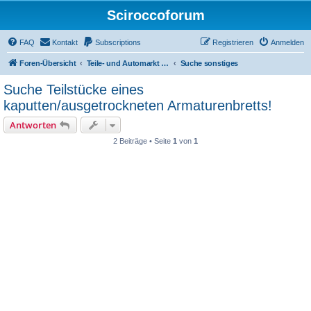
Sciroccoforum
FAQ
Kontakt
Subscriptions
Registrieren
Anmelden
Foren-Übersicht
Teile- und Automarkt (nur mit Subscription - siehe obere Leiste)
Suche sonstiges
Suche Teilstücke eines
kaputten/ausgetrockneten Armaturenbretts!
Antworten
2 Beiträge • Seite
1
von
1