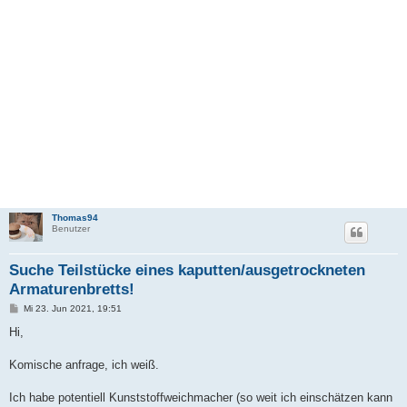
Thomas94
Benutzer
Suche Teilstücke eines kaputten/ausgetrockneten
Armaturenbretts!
B
Mi 23. Jun 2021, 19:51
e
i
Hi,
t
r
a
Komische anfrage, ich weiß.
g
Ich habe potentiell Kunststoffweichmacher (so weit ich einschätzen kann