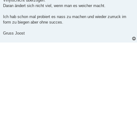
Vinylschicht überzogen.
r
a
Daran ändert sich nicht viel, wenn man es weicher macht.
g
Ich hab schon mal probiert es nass zu machen und wieder zurruck im
form zu biegen aber ohne succes.
Gruss Joost