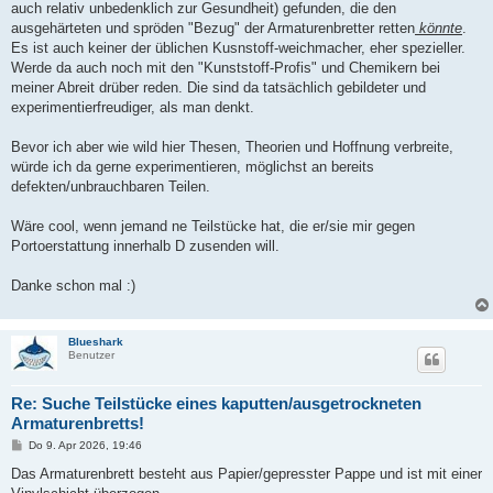
auch relativ unbedenklich zur Gesundheit) gefunden, die den
ausgehärteten und spröden "Bezug" der Armaturenbretter retten
könnte
.
Es ist auch keiner der üblichen Kusnstoff-weichmacher, eher spezieller.
Werde da auch noch mit den "Kunststoff-Profis" und Chemikern bei
meiner Abreit drüber reden. Die sind da tatsächlich gebildeter und
experimentierfreudiger, als man denkt.
Bevor ich aber wie wild hier Thesen, Theorien und Hoffnung verbreite,
würde ich da gerne experimentieren, möglichst an bereits
defekten/unbrauchbaren Teilen.
Wäre cool, wenn jemand ne Teilstücke hat, die er/sie mir gegen
Portoerstattung innerhalb D zusenden will.
Danke schon mal :)
Blueshark
Benutzer
Re: Suche Teilstücke eines kaputten/ausgetrockneten
Armaturenbretts!
B
Do 9. Apr 2026, 19:46
e
i
Das Armaturenbrett besteht aus Papier/gepresster Pappe und ist mit einer
t