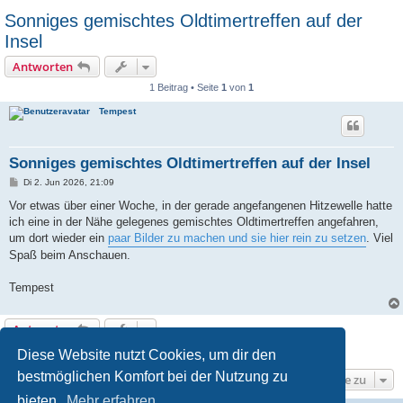
Sonniges gemischtes Oldtimertreffen auf der
Insel
Antworten
1 Beitrag • Seite
1
von
1
Tempest
Sonniges gemischtes Oldtimertreffen auf der Insel
B
Di 2. Jun 2026, 21:09
e
i
Vor etwas über einer Woche, in der gerade angefangenen Hitzewelle hatte
t
ich eine in der Nähe gelegenes gemischtes Oldtimertreffen angefahren,
r
a
um dort wieder ein
paar Bilder zu machen und sie hier rein zu setzen
. Viel
g
Spaß beim Anschauen.
Tempest
Antworten
1 Beitrag • Seite
1
von
1
Diese Website nutzt Cookies, um dir den
bestmöglichen Komfort bei der Nutzung zu
Gehe zu
bieten.
Mehr erfahren