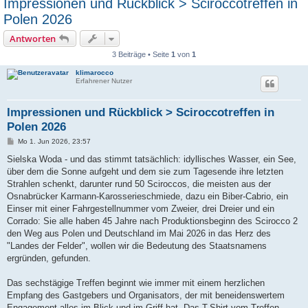
Impressionen und Rückblick > Sciroccotreffen in
Polen 2026
Antworten
3 Beiträge • Seite
1
von
1
klimarocco
Erfahrener Nutzer
Impressionen und Rückblick > Sciroccotreffen in
Polen 2026
B
Mo 1. Jun 2026, 23:57
e
i
Sielska Woda - und das stimmt tatsächlich: idyllisches Wasser, ein See,
t
über dem die Sonne aufgeht und dem sie zum Tagesende ihre letzten
r
a
Strahlen schenkt, darunter rund 50 Sciroccos, die meisten aus der
g
Osnabrücker Karmann-Karosserieschmiede, dazu ein Biber-Cabrio, ein
Einser mit einer Fahrgestellnummer vom Zweier, drei Dreier und ein
Corrado: Sie alle haben 45 Jahre nach Produktionsbeginn des Scirocco 2
den Weg aus Polen und Deutschland im Mai 2026 in das Herz des
"Landes der Felder", wollen wir die Bedeutung des Staatsnamens
ergründen, gefunden.
Das sechstägige Treffen beginnt wie immer mit einem herzlichen
Empfang des Gastgebers und Organisators, der mit beneidenswertem
Engagement alles im Blick und im Griff hat. Das T-Shirt vom Treffen