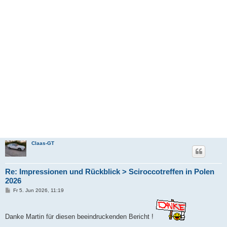
Claas-GT
Re: Impressionen und Rückblick > Sciroccotreffen in Polen
2026
B
Fr 5. Jun 2026, 11:19
e
i
t
r
Danke Martin für diesen beeindruckenden Bericht !
a
g