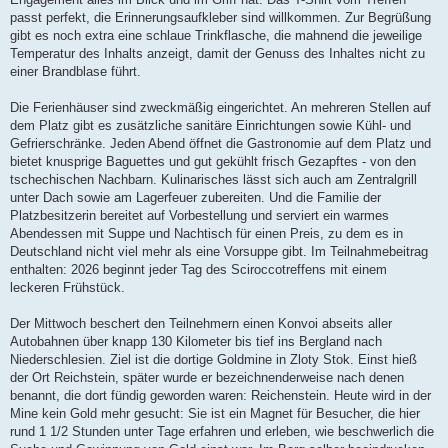
passt perfekt, die Erinnerungsaufkleber sind willkommen. Zur Begrüßung
gibt es noch extra eine schlaue Trinkflasche, die mahnend die jeweilige
Temperatur des Inhalts anzeigt, damit der Genuss des Inhaltes nicht zu
einer Brandblase führt.
Die Ferienhäuser sind zweckmäßig eingerichtet. An mehreren Stellen auf
dem Platz gibt es zusätzliche sanitäre Einrichtungen sowie Kühl- und
Gefrierschränke. Jeden Abend öffnet die Gastronomie auf dem Platz und
bietet knusprige Baguettes und gut gekühlt frisch Gezapftes - von den
tschechischen Nachbarn. Kulinarisches lässt sich auch am Zentralgrill
unter Dach sowie am Lagerfeuer zubereiten. Und die Familie der
Platzbesitzerin bereitet auf Vorbestellung und serviert ein warmes
Abendessen mit Suppe und Nachtisch für einen Preis, zu dem es in
Deutschland nicht viel mehr als eine Vorsuppe gibt. Im Teilnahmebeitrag
enthalten: 2026 beginnt jeder Tag des Sciroccotreffens mit einem
leckeren Frühstück.
Der Mittwoch beschert den Teilnehmern einen Konvoi abseits aller
Autobahnen über knapp 130 Kilometer bis tief ins Bergland nach
Niederschlesien. Ziel ist die dortige Goldmine in Zloty Stok. Einst hieß
der Ort Reichstein, später wurde er bezeichnenderweise nach denen
benannt, die dort fündig geworden waren: Reichenstein. Heute wird in der
Mine kein Gold mehr gesucht: Sie ist ein Magnet für Besucher, die hier
rund 1 1/2 Stunden unter Tage erfahren und erleben, wie beschwerlich die