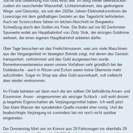
Suche und Gewinnung von Gold einst war. Im Berg selber beeindrucken
zudem ein rauschender Wasserfall, Lichtanimationen, das gedrungene
Wege- und Gleisnetz, wo seit den 1920er Jahren Elektrolokomotiven die
Lorenzüge mit dem goldhaltigen Gestein an das Tageslicht beförderten.
Auch wir Sciroccofans fahren im letzten Abschnitt im Bergwerks-
Schnellzug durch den Stollen ins Freie: Die Bahn auf nur 60 Zentimeter
Spurweite endet am Hauptbahnhof von Zloty Stok, der einzigen Goldmine
weltweit, die einen eigenen Hauptbahnhof anbieten dürfte.
Über Tage besuchen wir das Freilichtmuseum, was uns viele Maschinen
aus der Vergangenheit im bewegten Betrieb zeigt, mit denen das Gestein
transportiert, zertrümmert und das Gold ausgewaschen wurde.
Bemerkenswerterweise waren unsere Vorfahren sehr gründlich bei der
Goldwäsche - auch in Ritzen und Ecken waren keine Überreste mehr
aufzufinden. Sogar im Shop war alles Gold ausverkauft, soll vielleicht
aber wieder reinkommen.
Im Finale betreten wir dann noch die am selben Ort befindliche Arsen- und
Eisenmine. Arsen - eingenommen als winziger Schluck - soll wohl dosiert
ja begehrte Eigenschaften als Verjüngungsmittel haben. Ich weiß jetzt:
Das klare Wasser der sprudelnden Quelle mundet eher rostig. Und die
beabsichtigte Verjüngung ist zumindest bei mir noch nicht spürbar
eingetreten.
Der Donnerstag führt uns im Konvoi aus 29 Fahrzeugen ins ebenfalls 29