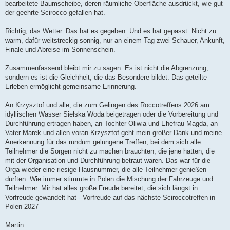
bearbeitete Baumscheibe, deren räumliche Oberfläche ausdrückt, wie gut
der geehrte Scirocco gefallen hat.
Richtig, das Wetter. Das hat es gegeben. Und es hat gepasst. Nicht zu
warm, dafür weitstreckig sonnig, nur an einem Tag zwei Schauer, Ankunft,
Finale und Abreise im Sonnenschein.
Zusammenfassend bleibt mir zu sagen: Es ist nicht die Abgrenzung,
sondern es ist die Gleichheit, die das Besondere bildet. Das geteilte
Erleben ermöglicht gemeinsame Erinnerung.
An Krzysztof und alle, die zum Gelingen des Roccotreffens 2026 am
idyllischen Wasser Sielska Woda beigetragen oder die Vorbereitung und
Durchführung ertragen haben, an Tochter Oliwia und Ehefrau Magda, an
Vater Marek und allen voran Krzysztof geht mein großer Dank und meine
Anerkennung für das rundum gelungene Treffen, bei dem sich alle
Teilnehmer die Sorgen nicht zu machen brauchten, die jene hatten, die
mit der Organisation und Durchführung betraut waren. Das war für die
Orga wieder eine riesige Hausnummer, die alle Teilnehmer genießen
durften. Wie immer stimmte in Polen die Mischung der Fahrzeuge und
Teilnehmer. Mir hat alles große Freude bereitet, die sich längst in
Vorfreude gewandelt hat - Vorfreude auf das nächste Sciroccotreffen in
Polen 2027
Martin