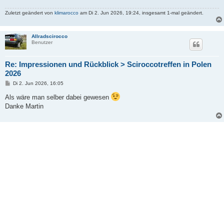
Zuletzt geändert von
klimarocco
am Di 2. Jun 2026, 19:24, insgesamt 1-mal geändert.
Allradscirocco
Benutzer
Re: Impressionen und Rückblick > Sciroccotreffen in Polen
2026
B
Di 2. Jun 2026, 16:05
e
i
Als wäre man selber dabei gewesen
t
Danke Martin
r
a
g