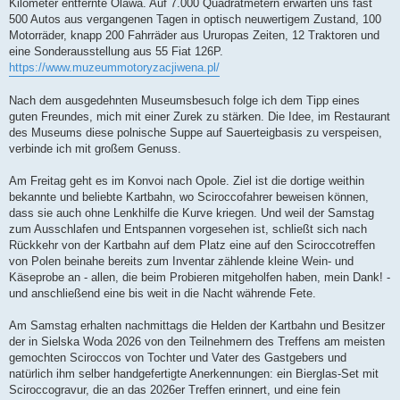
Kilometer entfernte Olawa. Auf 7.000 Quadratmetern erwarten uns fast
500 Autos aus vergangenen Tagen in optisch neuwertigem Zustand, 100
Motorräder, knapp 200 Fahrräder aus Ururopas Zeiten, 12 Traktoren und
eine Sonderausstellung aus 55 Fiat 126P.
https://www.muzeummotoryzacjiwena.pl/
Nach dem ausgedehnten Museumsbesuch folge ich dem Tipp eines
guten Freundes, mich mit einer Zurek zu stärken. Die Idee, im Restaurant
des Museums diese polnische Suppe auf Sauerteigbasis zu verspeisen,
verbinde ich mit großem Genuss.
Am Freitag geht es im Konvoi nach Opole. Ziel ist die dortige weithin
bekannte und beliebte Kartbahn, wo Sciroccofahrer beweisen können,
dass sie auch ohne Lenkhilfe die Kurve kriegen. Und weil der Samstag
zum Ausschlafen und Entspannen vorgesehen ist, schließt sich nach
Rückkehr von der Kartbahn auf dem Platz eine auf den Sciroccotreffen
von Polen beinahe bereits zum Inventar zählende kleine Wein- und
Käseprobe an - allen, die beim Probieren mitgeholfen haben, mein Dank! -
und anschließend eine bis weit in die Nacht währende Fete.
Am Samstag erhalten nachmittags die Helden der Kartbahn und Besitzer
der in Sielska Woda 2026 von den Teilnehmern des Treffens am meisten
gemochten Sciroccos von Tochter und Vater des Gastgebers und
natürlich ihm selber handgefertigte Anerkennungen: ein Bierglas-Set mit
Sciroccogravur, die an das 2026er Treffen erinnert, und eine fein