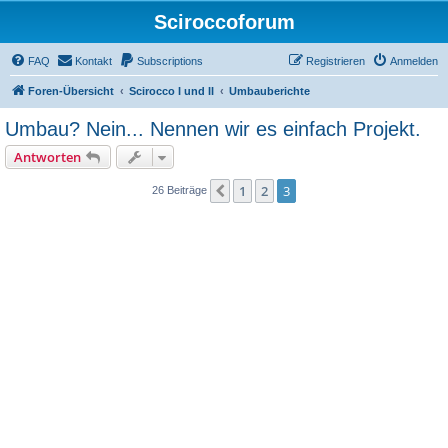
Sciroccoforum
FAQ
Kontakt
Subscriptions
Registrieren
Anmelden
Foren-Übersicht
Scirocco I und II
Umbauberichte
Umbau? Nein... Nennen wir es einfach Projekt.
Antworten
1
2
3
Vorherige
26 Beiträge