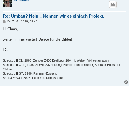
Re: Umbau? Nein... Nennen wir es einfach Projekt.
B
Do 7. Mai 2026, 08:49
e
i
Hi Claas,
t
r
a
weiter, immer weiter! Danke für die Bilder!
g
LG
Scirocco II CL, 1983, Zender Z400 Breitbau, 16V mit Weber, Vollrestauration.
Scirocco II GTL, 1985, Servo, Sitzheizung, Elektro-Fensterheber, Bastuck Edelstahl.
Oldtimer.
Scirocco II GT, 1988. Rentner-Zustand.
Skoda Enyaq, 2025. Fuck you Klimawandel.