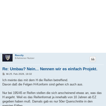
Roccily
Erfahrener Nutzer
Re: Umbau? Nein... Nennen wir es einfach Projekt.
B
Mi 25. Feb 2026, 19:32
e
i
Ich meinte das mit dem H die Reifen betreffend.
t
Davon daß die Felgen H-Konform sind gehen ich auch aus.
r
a
g
Nur bei 195/45 er Reifen stellen die sich anscheinend etwas an, was das
H angeht. Weil es das Reifenformat ja innehalb von 10 Jahren ab EZ
gegeben haben muß. Damals gab es nur 50er Querschnitte in den
meisten Fällen.