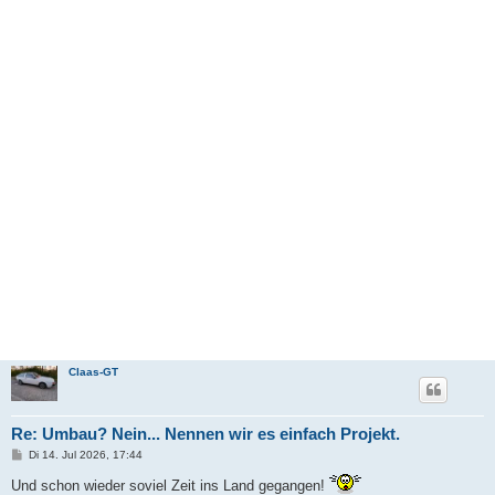
Claas-GT
Re: Umbau? Nein... Nennen wir es einfach Projekt.
B
Di 14. Jul 2026, 17:44
e
i
Und schon wieder soviel Zeit ins Land gegangen!
t