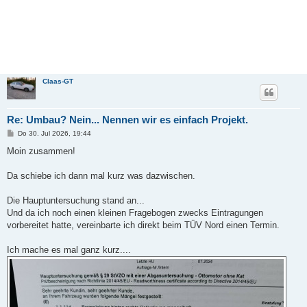
Claas-GT
Re: Umbau? Nein... Nennen wir es einfach Projekt.
B
Do 30. Jul 2026, 19:44
e
i
Moin zusammen!
t
r
a
Da schiebe ich dann mal kurz was dazwischen.
g
Die Hauptuntersuchung stand an...
Und da ich noch einen kleinen Fragebogen zwecks Eintragungen
vorbereitet hatte, vereinbarte ich direkt beim TÜV Nord einen Termin.
Ich mache es mal ganz kurz....