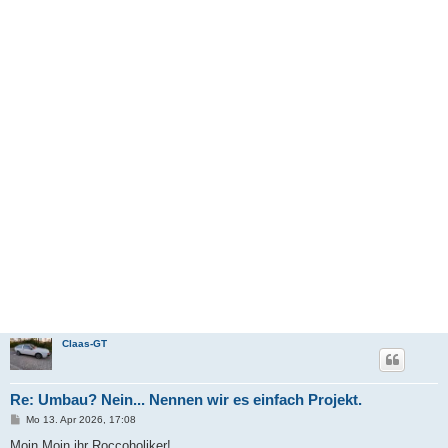
Claas-GT
Re: Umbau? Nein... Nennen wir es einfach Projekt.
B
Mo 13. Apr 2026, 17:08
e
i
Moin Moin ihr Roccoholiker!