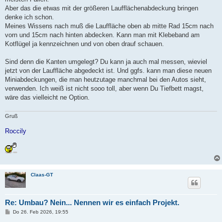
Aber das die etwas mit der größeren Laufflächenabdeckung bringen
denke ich schon.
Meines Wissens nach muß die Lauffläche oben ab mitte Rad 15cm nach
vorn und 15cm nach hinten abdecken. Kann man mit Klebeband am
Kotflügel ja kennzeichnen und von oben drauf schauen.
Sind denn die Kanten umgelegt? Du kann ja auch mal messen, wieviel
jetzt von der Lauffläche abgedeckt ist. Und ggfs. kann man diese neuen
Miniabdeckungen, die man heutzutage manchmal bei den Autos sieht,
verwenden. Ich weiß ist nicht sooo toll, aber wenn Du Tiefbett magst,
wäre das vielleicht ne Option.
Gruß
Roccily
Claas-GT
Re: Umbau? Nein... Nennen wir es einfach Projekt.
B
Do 26. Feb 2026, 19:55
e