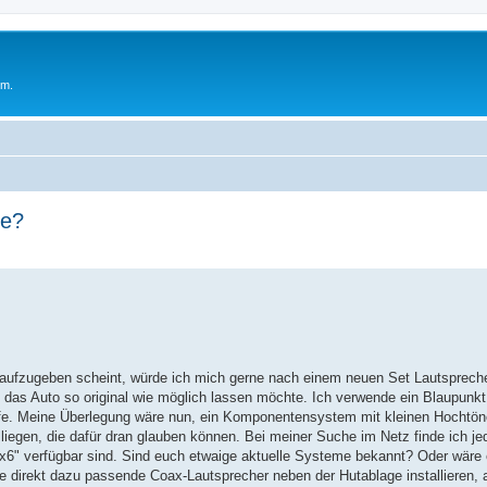
um.
me?
aufzugeben scheint, würde ich mich gerne nach einem neuen Set Lautsprech
h das Auto so original wie möglich lassen möchte. Ich verwende ein Blaupu
e. Meine Überlegung wäre nun, ein Komponentensystem mit kleinen Hochtöne
liegen, die dafür dran glauben können. Bei meiner Suche im Netz finde ich j
4x6" verfügbar sind. Sind euch etwaige aktuelle Systeme bekannt? Oder wäre
direkt dazu passende Coax-Lautsprecher neben der Hutablage installieren, ak