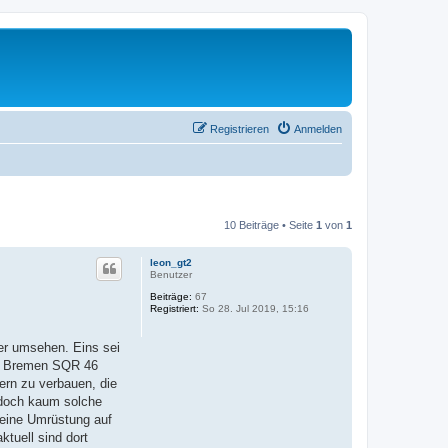
Registrieren
Anmelden
10 Beiträge • Seite
1
von
1
leon_gt2
Benutzer
Beiträge:
67
Registriert:
So 28. Jul 2019, 15:16
er umsehen. Eins sei
nkt Bremen SQR 46
rn zu verbauen, die
edoch kaum solche
 eine Umrüstung auf
tuell sind dort