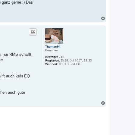
g ganz gerne ;) Das
N
a
c
h
o
b
e
Thomas94
n
Benutzer
r nur RMS schafft.
Beiträge:
242
er
Registriert:
Di 18. Jul 2017, 18:33
Wohnort:
GT, KB und EP
ilft auch kein EQ
chen auch gute
N
a
c
h
o
b
e
n