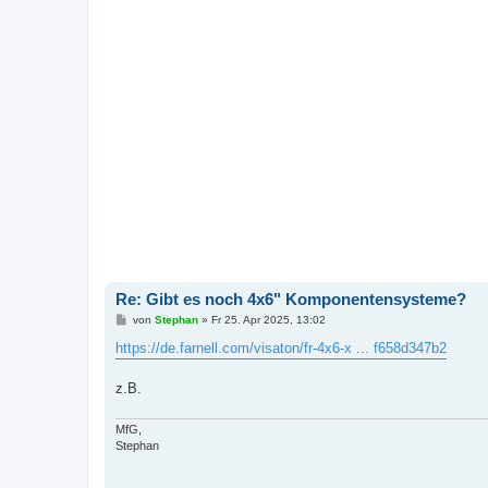
Re: Gibt es noch 4x6" Komponentensysteme?
B
von
Stephan
»
Fr 25. Apr 2025, 13:02
e
i
https://de.farnell.com/visaton/fr-4x6-x ... f658d347b2
t
r
a
z.B.
g
MfG,
Stephan