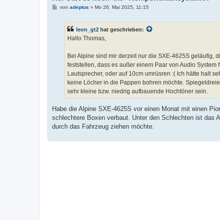
B
von
adeptus
»
Mo 26. Mai 2025, 11:15
e
i
t
leon_gt2
hat geschrieben:
r
a
Hallo Thomas,
g
Bei Alpine sind mir derzeit nur die SXE-4625S geläufig, 
feststellen, dass es außer einem Paar von Audio System 
Lautsprecher, oder auf 10cm umrüsren :( Ich hätte halt s
keine Löcher in die Pappen bohren möchte. Spiegeldrei
sehr kleine bzw. niedrig aufbauende Hochtöner sein.
Habe die Alpine SXE-4625S vor einen Monat mit einen Pion
schlechtere Boxen verbaut. Unter den Schlechten ist das A
durch das Fahrzeug ziehen möchte.