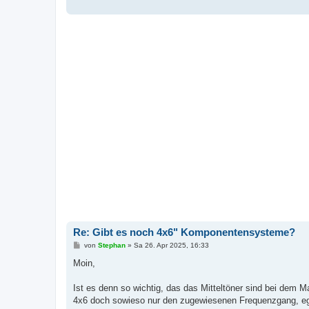
g
Re: Gibt es noch 4x6" Komponentensysteme?
B
von
Stephan
»
Sa 26. Apr 2025, 16:33
e
i
Moin,
t
r
a
Ist es denn so wichtig, das das Mitteltöner sind bei de
g
4x6 doch sowieso nur den zugewiesenen Frequenzgang, egal 