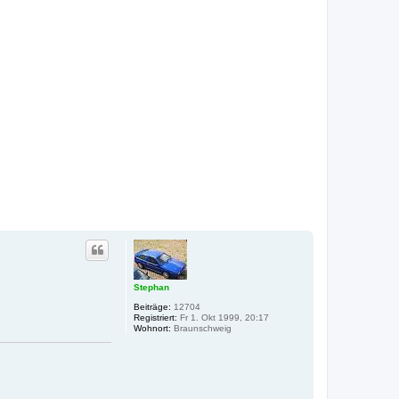
o
b
e
n
Stephan
Beiträge:
12704
Registriert:
Fr 1. Okt 1999, 20:17
Wohnort:
Braunschweig