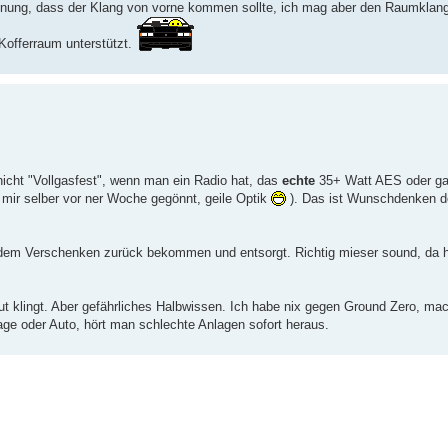
Meinung, dass der Klang von vorne kommen sollte, ich mag aber den Raumklan
offerraum unterstützt.
nicht "Vollgasfest", wenn man ein Radio hat, das
echte
35+ Watt AES oder ga
mir selber vor ner Woche gegönnt, geile Optik
). Das ist Wunschdenken d
 dem Verschenken zurück bekommen und entsorgt. Richtig mieser sound, da h
gut klingt. Aber gefährliches Halbwissen. Ich habe nix gegen Ground Zero, ma
ge oder Auto, hört man schlechte Anlagen sofort heraus.