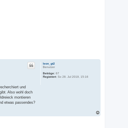
leon_gt2
Benutzer
Beiträge:
67
Registriert:
So 28. Jul 2019, 15:16
recherchiert und
ibt. Also wohl doch
eldreieck montieren
mand etwas passendes?
N
a
c
h