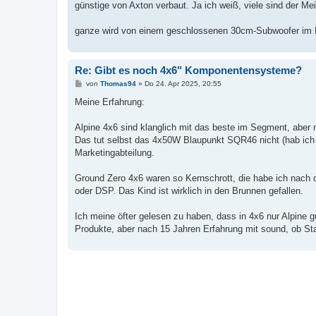
günstige von Axton verbaut. Ja ich weiß, viele sind der 
ganze wird von einem geschlossenen 30cm-Subwoofer im K
Re: Gibt es noch 4x6" Komponentensysteme?
B
von
Thomas94
»
Do 24. Apr 2025, 20:55
e
i
Meine Erfahrung:
t
r
a
Alpine 4x6 sind klanglich mit das beste im Segment, aber 
g
Das tut selbst das 4x50W Blaupunkt SQR46 nicht (hab ich 
Marketingabteilung.
Ground Zero 4x6 waren so Kernschrott, die habe ich nach
oder DSP. Das Kind ist wirklich in den Brunnen gefallen.
Ich meine öfter gelesen zu haben, dass in 4x6 nur Alpine 
Produkte, aber nach 15 Jahren Erfahrung mit sound, ob Sta