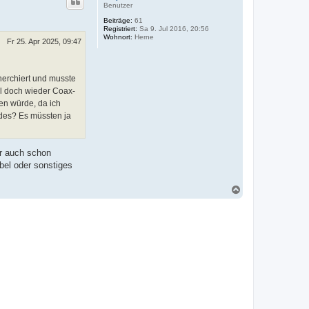
Benutzer
Beiträge:
61
Registriert:
Sa 9. Jul 2016, 20:56
Wohnort:
Herne
Fr 25. Apr 2025, 09:47
cherchiert und musste
hl doch wieder Coax-
en würde, da ich
des? Es müssten ja
er auch schon
bel oder sonstiges
N
a
c
h
o
b
e
n