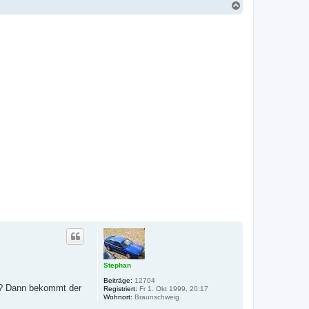
N
a
c
h
o
b
e
n
Stephan
Beiträge:
12704
an? Dann bekommt der
Registriert:
Fr 1. Okt 1999, 20:17
Wohnort:
Braunschweig