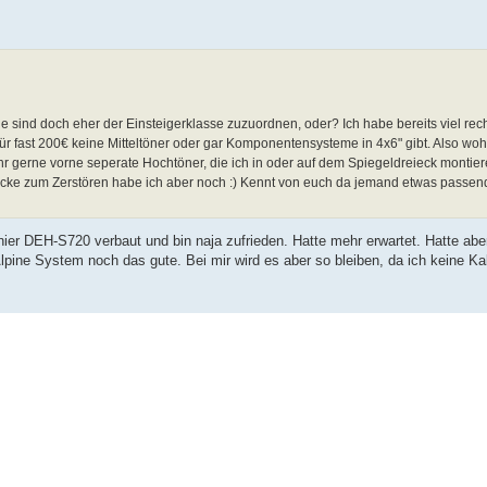
die sind doch eher der Einsteigerklasse zuzuordnen, oder? Ich habe bereits viel re
für fast 200€ keine Mitteltöner oder gar Komponentensysteme in 4x6" gibt. Also wo
ehr gerne vorne seperate Hochtöner, die ich in oder auf dem Spiegeldreieck montier
ecke zum Zerstören habe ich aber noch :) Kennt von euch da jemand etwas passen
ier DEH-S720 verbaut und bin naja zufrieden. Hatte mehr erwartet. Hatte ab
lpine System noch das gute. Bei mir wird es aber so bleiben, da ich keine Ka