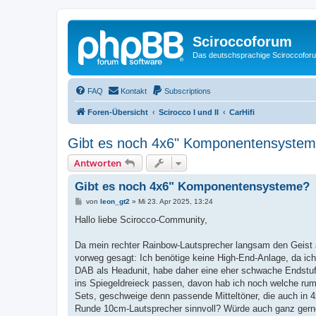
Sciroccoforum
Das deutschsprachige Sciroccofor
FAQ
Kontakt
Subscriptions
Foren-Übersicht
Scirocco I und II
CarHifi
Gibt es noch 4x6" Komponentensyste
Antworten
Gibt es noch 4x6" Komponentensysteme?
B
von
leon_gt2
»
Mi 23. Apr 2025, 13:24
e
i
Hallo liebe Scirocco-Community,
t
r
a
Da mein rechter Rainbow-Lautsprecher langsam den Geist 
g
vorweg gesagt: Ich benötige keine High-End-Anlage, da ic
DAB als Headunit, habe daher eine eher schwache Endstuf
ins Spiegeldreieck passen, davon hab ich noch welche rum
Sets, geschweige denn passende Mitteltöner, die auch in 
Runde 10cm-Lautsprecher sinnvoll? Würde auch ganz gerne 