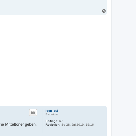
N
a
c
h
o
b
e
n
leon_gt2
Benutzer
Beiträge:
67
ine Mitteltöner geben,
Registriert:
So 28. Jul 2019, 15:16