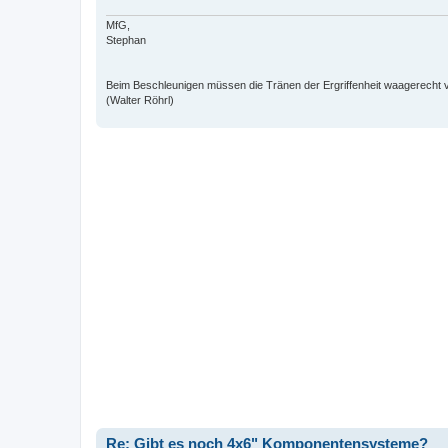
MfG,
Stephan
Beim Beschleunigen müssen die Tränen der Ergriffenheit waagerecht 
(Walter Röhrl)
Re: Gibt es noch 4x6" Komponentensysteme?