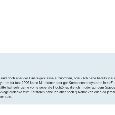
 sind doch eher der Einsteigerklasse zuzuordnen, oder? Ich habe bereits viel 
ystem für fast 200€ keine Mitteltöner oder gar Komponentensysteme in 4x6" g
ätte halt sehr gerne vorne seperate Hochtöner, die ich in oder auf dem Spieg
 Spiegeldreiecke zum Zerstören habe ich aber noch :) Kennt von euch da je
er sein.