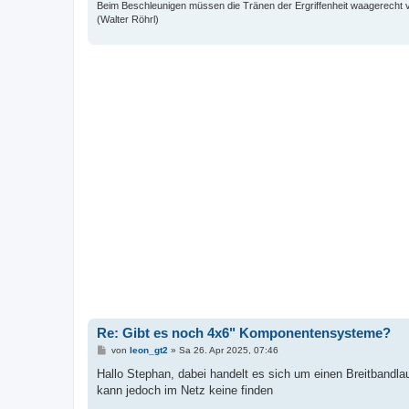
Beim Beschleunigen müssen die Tränen der Ergriffenheit waagerecht 
(Walter Röhrl)
Re: Gibt es noch 4x6" Komponentensysteme?
B
von
leon_gt2
»
Sa 26. Apr 2025, 07:46
e
i
Hallo Stephan, dabei handelt es sich um einen Breitbandlauts
t
kann jedoch im Netz keine finden
r
a