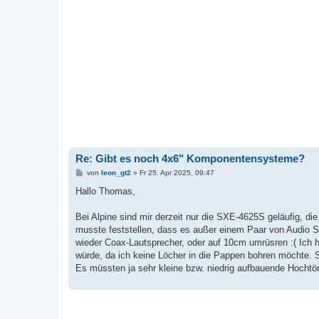
Re: Gibt es noch 4x6" Komponentensysteme?
B
von
leon_gt2
»
Fr 25. Apr 2025, 09:47
e
i
Hallo Thomas,
t
r
a
Bei Alpine sind mir derzeit nur die SXE-4625S geläufig, die
g
musste feststellen, dass es außer einem Paar von Audio S
wieder Coax-Lautsprecher, oder auf 10cm umrüsren :( Ich h
würde, da ich keine Löcher in die Pappen bohren möchte.
Es müssten ja sehr kleine bzw. niedrig aufbauende Hochtön