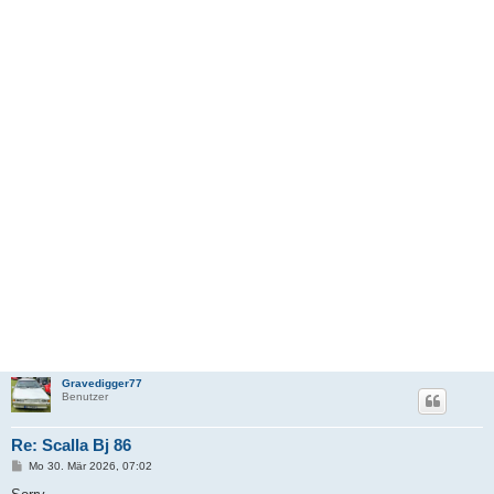
Gravedigger77
Benutzer
Re: Scalla Bj 86
B
Mo 30. Mär 2026, 07:02
e
i