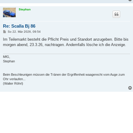
Stephan
Re: Scalla Bj 86
B
So 22. Mär 2026, 09:54
e
i
Im Teilemarkt besteht die Pflicht Preis und Standort anzugeben. Bitte bis
t
morgen abend, 23.3.26, nachtragen. Andernfalls lösche ich die Anzeige.
r
a
g
MfG,
Stephan
Beim Beschleunigen müssen die Tränen der Ergriffenheit waagerecht vom Auge zum
Ohr verlaufen...
(Walter Röhrl)