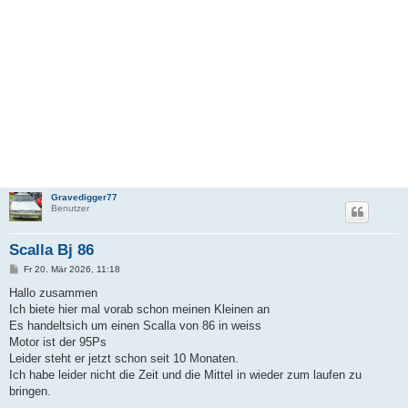
Gravedigger77
Benutzer
Scalla Bj 86
B
Fr 20. Mär 2026, 11:18
e
i
Hallo zusammen
t
Ich biete hier mal vorab schon meinen Kleinen an
r
a
Es handeltsich um einen Scalla von 86 in weiss
g
Motor ist der 95Ps
Leider steht er jetzt schon seit 10 Monaten.
Ich habe leider nicht die Zeit und die Mittel in wieder zum laufen zu
bringen.