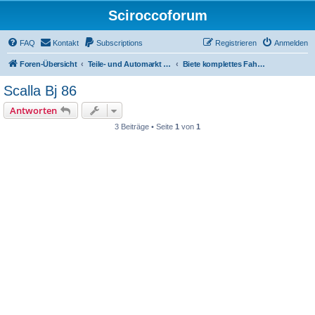
Sciroccoforum
FAQ
Kontakt
Subscriptions
Registrieren
Anmelden
Foren-Übersicht
Teile- und Automarkt (nur mit Subscription - siehe obere Leiste)
Biete komplettes Fahrzeug
Scalla Bj 86
Antworten
3 Beiträge • Seite
1
von
1