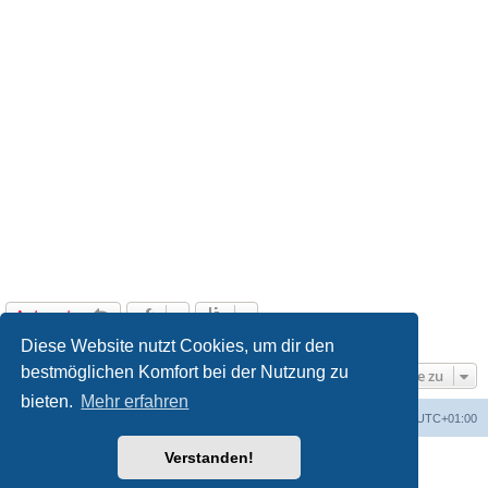
Antworten
3 Beiträge • Seite
1
von
1
Diese Website nutzt Cookies, um dir den
bestmöglichen Komfort bei der Nutzung zu
Gehe zu
bieten.
Mehr erfahren
Foren-Übersicht
Alle Zeiten sind
UTC+01:00
Verstanden!
Powered by
phpBB
® Forum Software © phpBB Limited
Deutsche Übersetzung durch
phpBB.de