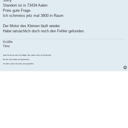
Sorry
t
Standort ist in 73434 Aalen
r
a
Preis gute Frage.
g
Ich schmeiss jetz mal 3800 in Raum
Der Motor des Kleinen läuft wieder.
Habe tatsächlich doch noch den Fehler gefunden.
Grüßle
Timo
Jede Kirche war einst ein heiliger Hain, jedes Kreuz ein Runenstein.
Bei den Asen haben wir geschworen,
wir holen zurück was einst wurd gestohlen.