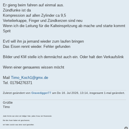
Er gieng beim fahren auf einmal aus.
Zündfunke ist da
Kompression auf allen Zylinder ca 9,5
Verteilerkappe, Finger und Zündkerzen sind neu
Wenn ich die Leitung für die Kalteinspritzung ab mache und starte kommt
Sprit
Evtl will ihn ja jemand wieder zum laufen bringen
Das Eisen rennt wieder. Fehler gefunden
Bilder und KM stelle ich demnächst auch ein. Oder halt den Verkaufslink
Wenn einer genaueres wissen möcht
Mail
Timo_Koch1@gmx.de
Tel. 01794276371
Zuletzt geändert von
Gravedigger77
am Do 16. Jul 2026, 13:14, insgesamt 1-mal geändert.
Grüßle
Timo
Jede Kirche war einst ein heiliger Hain, jedes Kreuz ein Runenstein.
Bei den Asen haben wir geschworen,
wir holen zurück was einst wurd gestohlen.