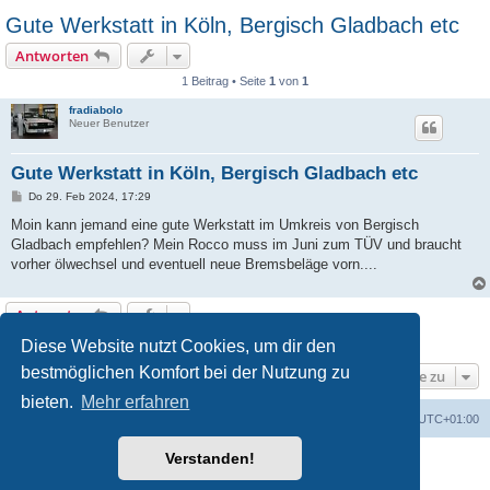
Gute Werkstatt in Köln, Bergisch Gladbach etc
Antworten
1 Beitrag • Seite
1
von
1
fradiabolo
Neuer Benutzer
Gute Werkstatt in Köln, Bergisch Gladbach etc
B
Do 29. Feb 2024, 17:29
e
i
Moin kann jemand eine gute Werkstatt im Umkreis von Bergisch
t
Gladbach empfehlen? Mein Rocco muss im Juni zum TÜV und braucht
r
a
vorher ölwechsel und eventuell neue Bremsbeläge vorn....
g
Antworten
1 Beitrag • Seite
1
von
1
Diese Website nutzt Cookies, um dir den
bestmöglichen Komfort bei der Nutzung zu
Gehe zu
bieten.
Mehr erfahren
Foren-Übersicht
Alle Zeiten sind
UTC+01:00
Verstanden!
Powered by
phpBB
® Forum Software © phpBB Limited
Deutsche Übersetzung durch
phpBB.de