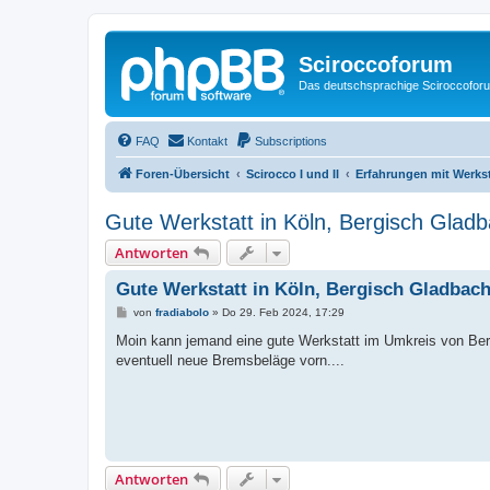
Sciroccoforum
Das deutschsprachige Sciroccofor
FAQ
Kontakt
Subscriptions
Foren-Übersicht
Scirocco I und II
Erfahrungen mit Werks
Gute Werkstatt in Köln, Bergisch Gladb
Antworten
Gute Werkstatt in Köln, Bergisch Gladbach
B
von
fradiabolo
»
Do 29. Feb 2024, 17:29
e
i
Moin kann jemand eine gute Werkstatt im Umkreis von Be
t
eventuell neue Bremsbeläge vorn....
r
a
g
Antworten