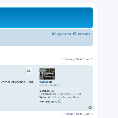
Registrieren
Anmelden
1 Beitrag • Seite
1
von
1
vorher ölwechsel und
fradiabolo
Neuer Benutzer
Beiträge:
20
Registriert:
Do 1. Jan 1970, 01:00
Wohnort:
10 km östlich von Köln
K
Kontaktdaten:
o
n
N
t
a
a
1 Beitrag • Seite
1
von
1
c
k