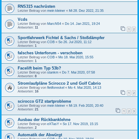
RNS315 nachrüsten
Letzter Beitrag von
mein kleiner
«
Mi 28. Dez 2022, 21:35
Vcds
Letzter Beitrag von
MarcN54
«
Do 14. Jan 2021, 19:24
Antworten:
11
1
2
Sportfahrwerk Fichtel & Sachs / Stoßdämpfer
Letzter Beitrag von
COB
«
So 26. Jul 2020, 11:12
Antworten:
1
falsches Unterforum - verschoben
Letzter Beitrag von
COB
«
Mo 18. Mai 2020, 15:55
Antworten:
1
Facelift beim Typ 53b?
Letzter Beitrag von
stankm
«
Do 7. Mai 2020, 07:58
Antworten:
8
Stromlaufpläne Scirocco 2 und Golf Cabrio
Letzter Beitrag von
fletiforeskel
«
Mo 4. Mai 2020, 14:13
Antworten:
16
1
2
scirocco GT2 startprobleme
Letzter Beitrag von
mein kleiner
«
Mi 19. Feb 2020, 20:40
Antworten:
21
1
2
3
Ausbau der Rückbanklehne
Letzter Beitrag von
eXTasY
«
So 17. Nov 2019, 15:15
Antworten:
2
Automatik der Abwürgt
Letzter Beitrag von
COB
«
So 10. Nov 2019, 18:04