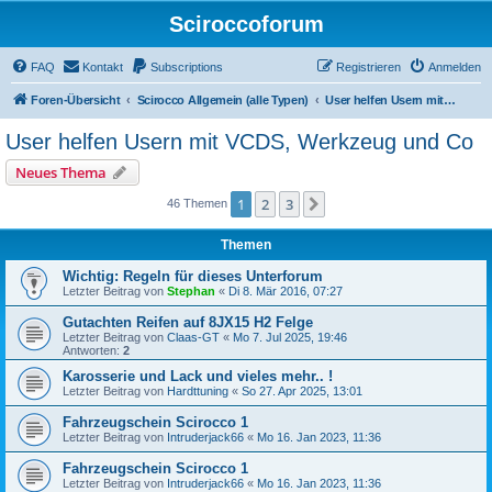
Sciroccoforum
FAQ
Kontakt
Subscriptions
Registrieren
Anmelden
Foren-Übersicht
Scirocco Allgemein (alle Typen)
User helfen Usern mit VCDS, Werkzeug und Co
User helfen Usern mit VCDS, Werkzeug und Co
Neues Thema
1
2
3
Nächste
46 Themen
Themen
Wichtig: Regeln für dieses Unterforum
Letzter Beitrag von
Stephan
«
Di 8. Mär 2016, 07:27
Gutachten Reifen auf 8JX15 H2 Felge
Letzter Beitrag von
Claas-GT
«
Mo 7. Jul 2025, 19:46
Antworten:
2
Karosserie und Lack und vieles mehr.. !
Letzter Beitrag von
Hardttuning
«
So 27. Apr 2025, 13:01
Fahrzeugschein Scirocco 1
Letzter Beitrag von
Intruderjack66
«
Mo 16. Jan 2023, 11:36
Fahrzeugschein Scirocco 1
Letzter Beitrag von
Intruderjack66
«
Mo 16. Jan 2023, 11:36