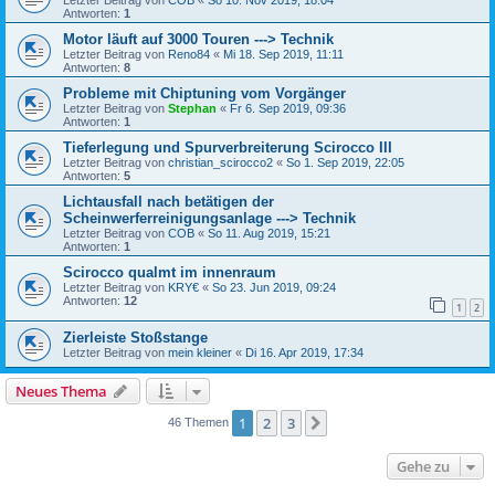
Antworten:
1
Motor läuft auf 3000 Touren ---> Technik
Letzter Beitrag von
Reno84
«
Mi 18. Sep 2019, 11:11
Antworten:
8
Probleme mit Chiptuning vom Vorgänger
Letzter Beitrag von
Stephan
«
Fr 6. Sep 2019, 09:36
Antworten:
1
Tieferlegung und Spurverbreiterung Scirocco III
Letzter Beitrag von
christian_scirocco2
«
So 1. Sep 2019, 22:05
Antworten:
5
Lichtausfall nach betätigen der
Scheinwerferreinigungsanlage ---> Technik
Letzter Beitrag von
COB
«
So 11. Aug 2019, 15:21
Antworten:
1
Scirocco qualmt im innenraum
Letzter Beitrag von
KRY€
«
So 23. Jun 2019, 09:24
Antworten:
12
1
2
Zierleiste Stoßstange
Letzter Beitrag von
mein kleiner
«
Di 16. Apr 2019, 17:34
Neues Thema
1
2
3
Nächste
46 Themen
Gehe zu