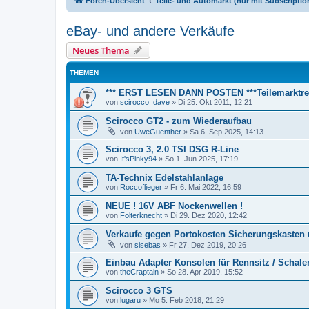
Foren-Übersicht
Teile- und Automarkt (nur mit Subscription
eBay- und andere Verkäufe
Neues Thema
THEMEN
*** ERST LESEN DANN POSTEN ***Teilemarktre
von
scirocco_dave
»
Di 25. Okt 2011, 12:21
Scirocco GT2 - zum Wiederaufbau
von
UweGuenther
»
Sa 6. Sep 2025, 14:13
Scirocco 3, 2.0 TSI DSG R-Line
von
It'sPinky94
»
So 1. Jun 2025, 17:19
TA-Technix Edelstahlanlage
von
Roccoflieger
»
Fr 6. Mai 2022, 16:59
NEUE ! 16V ABF Nockenwellen !
von
Folterknecht
»
Di 29. Dez 2020, 12:42
Verkaufe gegen Portokosten Sicherungskasten u
von
sisebas
»
Fr 27. Dez 2019, 20:26
Einbau Adapter Konsolen für Rennsitz / Schalen
von
theCraptain
»
So 28. Apr 2019, 15:52
Scirocco 3 GTS
von
lugaru
»
Mo 5. Feb 2018, 21:29