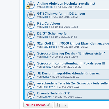
Aluline Alufelgen Hochglanzverdichtet
von
Sk8erBoi
»
Fr 3. Nov 2017, 09:03
GT-SCheinwerfer mit DE Linsen
von
Maik
»
Fr 22. Jan 2016, 13:22
RSL Cultfelgen
von
Maik
»
So 10. Mai 2015, 12:18
DE/GT Scheinwerfer
von
Maik
»
So 19. Jul 2015, 14:56
92er Golf 2 mit 79000 km bei Ebay Kleinanzeige
von
Rally-Rocco
»
Mo 15. Jun 2015, 10:22
Scirocco Einstieg Decals - "Einstiegsleisten"
von
sirius
»
Di 20. Mai 2014, 18:49
Scirocco II Komplettumbau !!! Pokalsieger !!!
von
Sciroky
»
Do 24. Apr 2014, 08:22
JE Design Integral-Heckblende für den er.
von
gojira
»
Mo 19. Mai 2014, 23:11
verschiedene Teile für 2er Scirocco - teils selten,
von
Thommy
»
Fr 2. Mai 2014, 19:17
Diverste Teile für GT2
von
Larxxon
»
Di 25. Feb 2014, 19:01
Neues Thema