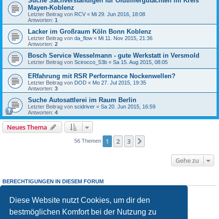
Suche Sachverständigen für Oldtimergutachten im Kreis
Mayen-Koblenz
Letzter Beitrag von
RCV
«
Mi 29. Jun 2016, 18:08
Antworten:
1
Lacker im Großraum Köln Bonn Koblenz
Letzter Beitrag von
da_flow
«
Mi 11. Nov 2015, 21:36
Antworten:
2
Bosch Service Wesselmann - gute Werkstatt in Versmold
Letzter Beitrag von
Scirocco_53b
«
Sa 15. Aug 2015, 08:05
ERfahrung mit RSR Performance Nockenwellen?
Letzter Beitrag von
DOD
«
Mo 27. Jul 2015, 19:35
Antworten:
3
Suche Autosattlerei im Raum Berlin
Letzter Beitrag von
scidriver
«
Sa 20. Jun 2015, 16:59
Antworten:
4
Neues Thema
1
2
3
Nächste
56 Themen
Gehe zu
BERECHTIGUNGEN IN DIESEM FORUM
Du darfst
keine
neuen Themen in diesem Forum erstellen.
Du darfst
keine
Antworten zu Themen in diesem Forum erstellen.
Diese Website nutzt Cookies, um dir den
Du darfst deine Beiträge in diesem Forum
nicht
ändern.
bestmöglichen Komfort bei der Nutzung zu
Du darfst deine Beiträge in diesem Forum
nicht
löschen.
Du darfst
keine
Dateianhänge in diesem Forum erstellen.