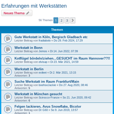
Erfahrungen mit Werkstätten
Neues Thema
1
2
3
Nächste
56 Themen
Themen
Gute Werkstatt in Köln, Bergisch Gladbach etc
Letzter Beitrag von
fradiabolo
«
Do 29. Feb 2024, 17:29
Werkstatt in Bonn
Letzter Beitrag von
Jemos
«
Di 14. Jun 2022, 07:39
Kotflügel bördeln/ziehen...GESUCHT im Raum Hannover??!!
Letzter Beitrag von
elvisap
«
Di 23. Mär 2021, 14:59
Werkstatt in Berlin
Letzter Beitrag von
exileet
«
Di 2. Mär 2021, 13:15
Antworten:
3
Suche Werkstatt im Raum Frankfurt/Main
Letzter Beitrag von
boehseJackie
«
Do 27. Aug 2020, 08:46
Antworten:
5
Werkstatt in München gesucht
Letzter Beitrag von
Scirocco-Franze
«
So 21. Jun 2020, 09:42
Antworten:
6
Felgen lackieren, Avus Snowflake, Bicolor
Letzter Beitrag von
Dr G60
«
So 9. Jun 2019, 13:57
Antworten:
1