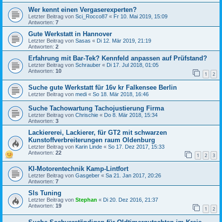
Wer kennt einen Vergaserexperten?
Letzter Beitrag von
Sci_Rocco87
«
Fr 10. Mai 2019, 15:09
Antworten:
7
Gute Werkstatt in Hannover
Letzter Beitrag von
Sasas
«
Di 12. Mär 2019, 21:19
Antworten:
2
Erfahrung mit Bar-Tek? Kennfeld anpassen auf Prüfstand?
Letzter Beitrag von
Schrauber
«
Di 17. Jul 2018, 01:05
Antworten:
10
1
2
Suche gute Werkstatt für 16v kr Falkensee Berlin
Letzter Beitrag von
medi
«
So 18. Mär 2018, 16:46
Suche Tachowartung Tachojustierung Firma
Letzter Beitrag von
Chrischie
«
Do 8. Mär 2018, 15:34
Antworten:
3
Lackiererei, Lackierer, für GT2 mit schwarzen
Kunstoffverbreiterungen raum Oldenburg
Letzter Beitrag von
Karin Linde
«
So 17. Dez 2017, 15:33
Antworten:
22
1
2
3
KI-Motorentechnik Kamp-Lintfort
Letzter Beitrag von
Gasgeber
«
Sa 21. Jan 2017, 20:26
Antworten:
7
Sls Tuning
Letzter Beitrag von
Stephan
«
Di 20. Dez 2016, 21:37
Antworten:
19
1
2