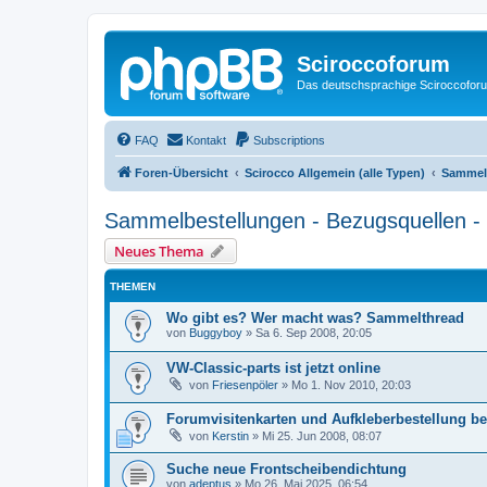
Sciroccoforum
Das deutschsprachige Sciroccofor
FAQ
Kontakt
Subscriptions
Foren-Übersicht
Scirocco Allgemein (alle Typen)
Sammelb
Sammelbestellungen - Bezugsquellen - 
Neues Thema
THEMEN
Wo gibt es? Wer macht was? Sammelthread
von
Buggyboy
»
Sa 6. Sep 2008, 20:05
VW-Classic-parts ist jetzt online
von
Friesenpöler
»
Mo 1. Nov 2010, 20:03
Forumvisitenkarten und Aufkleberbestellung be
von
Kerstin
»
Mi 25. Jun 2008, 08:07
Suche neue Frontscheibendichtung
von
adeptus
»
Mo 26. Mai 2025, 06:54