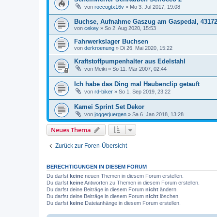
von
roccogtx16v
»
Mo 3. Jul 2017, 19:08
Buchse, Aufnahme Gaszug am Gaspedal, 43172
von
cekey
»
So 2. Aug 2020, 15:53
Fahrwerkslager Buchsen
von
derkroenung
»
Di 26. Mai 2020, 15:22
Kraftstoffpumpenhalter aus Edelstahl
von
Meiki
»
So 11. Mär 2007, 02:44
Ich habe das Ding mal Haubenclip getauft
von
rd-biker
»
So 1. Sep 2019, 23:22
Kamei Sprint Set Dekor
von
joggerjuergen
»
Sa 6. Jan 2018, 13:28
Neues Thema
Zurück zur Foren-Übersicht
BERECHTIGUNGEN IN DIESEM FORUM
Du darfst
keine
neuen Themen in diesem Forum erstellen.
Du darfst
keine
Antworten zu Themen in diesem Forum erstellen.
Du darfst deine Beiträge in diesem Forum
nicht
ändern.
Du darfst deine Beiträge in diesem Forum
nicht
löschen.
Du darfst
keine
Dateianhänge in diesem Forum erstellen.