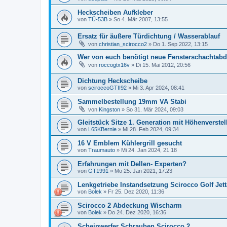
Heckscheiben Aufkleber
von
TÜ-53B
»
So 4. Mär 2007, 13:55
Ersatz für äußere Türdichtung / Wasserablauf
von
christian_scirocco2
»
Do 1. Sep 2022, 13:15
Wer von euch benötigt neue Fensterschachtabdi
von
roccogtx16v
»
Di 15. Mai 2012, 20:56
Dichtung Heckscheibe
von
sciroccoGTII92
»
Mi 3. Apr 2024, 08:41
Sammelbestellung 19mm VA Stabi
von
Kingston
»
So 31. Mär 2024, 09:03
Gleitstück Sitze 1. Generation mit Höhenverste
von
L65KBernie
»
Mi 28. Feb 2024, 09:34
16 V Emblem Kühlergrill gesucht
von
Traumauto
»
Mi 24. Jan 2024, 21:18
Erfahrungen mit Dellen- Experten?
von
GT1991
»
Mo 25. Jan 2021, 17:23
Lenkgetriebe Instandsetzung Scirocco Golf Jett
von
Bolek
»
Fr 25. Dez 2020, 11:36
Scirocco 2 Abdeckung Wischarm
von
Bolek
»
Do 24. Dez 2020, 16:36
Scheinwerfer Schrauben Scirocco 2