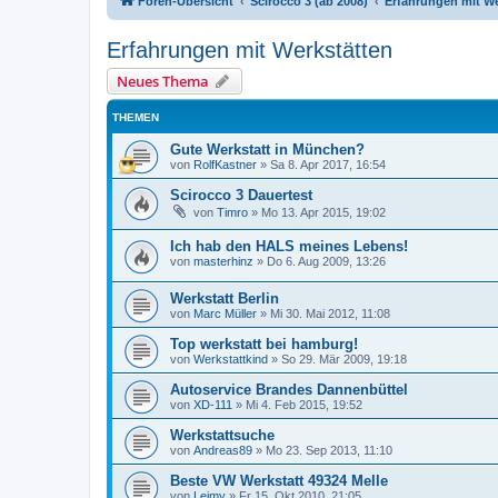
Foren-Übersicht
Scirocco 3 (ab 2008)
Erfahrungen mit We
Erfahrungen mit Werkstätten
Neues Thema
THEMEN
Gute Werkstatt in München?
von
RolfKastner
»
Sa 8. Apr 2017, 16:54
Scirocco 3 Dauertest
von
Timro
»
Mo 13. Apr 2015, 19:02
Ich hab den HALS meines Lebens!
von
masterhinz
»
Do 6. Aug 2009, 13:26
Werkstatt Berlin
von
Marc Müller
»
Mi 30. Mai 2012, 11:08
Top werkstatt bei hamburg!
von
Werkstattkind
»
So 29. Mär 2009, 19:18
Autoservice Brandes Dannenbüttel
von
XD-111
»
Mi 4. Feb 2015, 19:52
Werkstattsuche
von
Andreas89
»
Mo 23. Sep 2013, 11:10
Beste VW Werkstatt 49324 Melle
von
Leimy
»
Fr 15. Okt 2010, 21:05