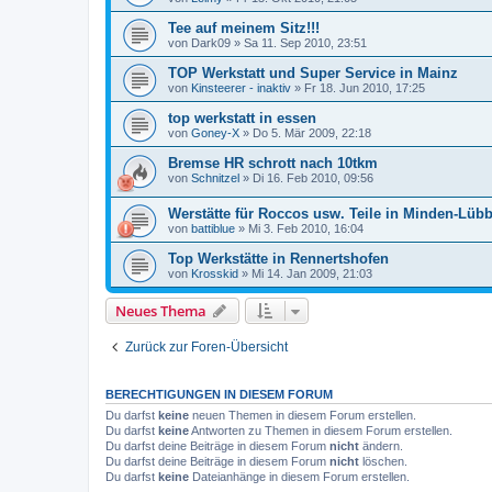
Tee auf meinem Sitz!!!
von
Dark09
»
Sa 11. Sep 2010, 23:51
TOP Werkstatt und Super Service in Mainz
von
Kinsteerer - inaktiv
»
Fr 18. Jun 2010, 17:25
top werkstatt in essen
von
Goney-X
»
Do 5. Mär 2009, 22:18
Bremse HR schrott nach 10tkm
von
Schnitzel
»
Di 16. Feb 2010, 09:56
Werstätte für Roccos usw. Teile in Minden-Lüb
von
battiblue
»
Mi 3. Feb 2010, 16:04
Top Werkstätte in Rennertshofen
von
Krosskid
»
Mi 14. Jan 2009, 21:03
Neues Thema
Zurück zur Foren-Übersicht
BERECHTIGUNGEN IN DIESEM FORUM
Du darfst
keine
neuen Themen in diesem Forum erstellen.
Du darfst
keine
Antworten zu Themen in diesem Forum erstellen.
Du darfst deine Beiträge in diesem Forum
nicht
ändern.
Du darfst deine Beiträge in diesem Forum
nicht
löschen.
Du darfst
keine
Dateianhänge in diesem Forum erstellen.