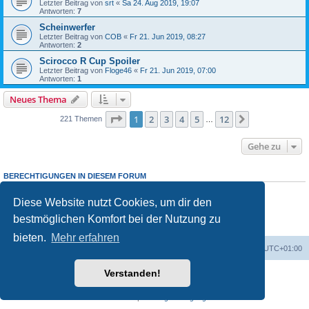
Letzter Beitrag von
srt
«
Sa 24. Aug 2019, 19:07
Antworten:
7
Scheinwerfer
Letzter Beitrag von
COB
«
Fr 21. Jun 2019, 08:27
Antworten:
2
Scirocco R Cup Spoiler
Letzter Beitrag von
Floge46
«
Fr 21. Jun 2019, 07:00
Antworten:
1
Neues Thema
Seite
1
von
12
1
2
3
4
5
12
Nächste
221 Themen
…
Gehe zu
BERECHTIGUNGEN IN DIESEM FORUM
Du darfst
keine
neuen Themen in diesem Forum erstellen.
Du darfst
keine
Antworten zu Themen in diesem Forum erstellen.
Diese Website nutzt Cookies, um dir den
Du darfst deine Beiträge in diesem Forum
nicht
ändern.
bestmöglichen Komfort bei der Nutzung zu
Du darfst deine Beiträge in diesem Forum
nicht
löschen.
Du darfst
keine
Dateianhänge in diesem Forum erstellen.
bieten.
Mehr erfahren
Foren-Übersicht
Alle Zeiten sind
UTC+01:00
Verstanden!
Powered by
phpBB
® Forum Software © phpBB Limited
Deutsche Übersetzung durch
phpBB.de
Datenschutz
|
Nutzungsbedingungen