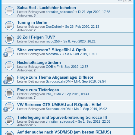
Salsa Red - Lackfehler beheben
Letzter Beitrag von
christian_scirocco2
«
Di 21. Apr 2020, 17:55
Antworten:
3
Tuning in Berlin
Letzter Beitrag von
DocDulittel
«
So 23. Feb 2020, 22:13
Antworten:
2
20 Zoll Felgen TÜV?
Letzter Beitrag von
rocco256
«
Sa 8. Feb 2020, 16:21
Sitze verbessern? Sitzgefühl & Optik
Letzter Beitrag von
Maestro77
«
So 6. Okt 2019, 19:01
Heckstoßstange ändern
Letzter Beitrag von
COB
«
Fr 6. Sep 2019, 12:37
Antworten:
2
Frage zum Thema Abgasanlage/ Diffusor
Letzter Beitrag von
SciroccoLahrDM
«
Mi 4. Sep 2019, 09:54
Frage zum Tieferlegen
Letzter Beitrag von
Phil_
«
Mo 2. Sep 2019, 09:41
Antworten:
7
VW Scirocco GTS UMBAU auf R-Optik - Hilfe!
Letzter Beitrag von
SciroccoLahrDM
«
Mo 2. Sep 2019, 08:02
Tieferlegung und Spurverbreiterung Scirocco III
Letzter Beitrag von
christian_scirocco2
«
So 1. Sep 2019, 22:05
Antworten:
5
Auf der suche nach VSD/MSD (am besten REMUS)