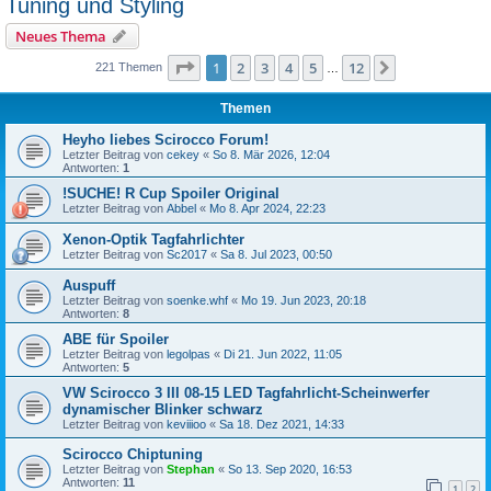
Tuning und Styling
Neues Thema
Seite
1
von
12
1
2
3
4
5
12
Nächste
221 Themen
…
Themen
Heyho liebes Scirocco Forum!
Letzter Beitrag von
cekey
«
So 8. Mär 2026, 12:04
Antworten:
1
!SUCHE! R Cup Spoiler Original
Letzter Beitrag von
Abbel
«
Mo 8. Apr 2024, 22:23
Xenon-Optik Tagfahrlichter
Letzter Beitrag von
Sc2017
«
Sa 8. Jul 2023, 00:50
Auspuff
Letzter Beitrag von
soenke.whf
«
Mo 19. Jun 2023, 20:18
Antworten:
8
ABE für Spoiler
Letzter Beitrag von
legolpas
«
Di 21. Jun 2022, 11:05
Antworten:
5
VW Scirocco 3 III 08-15 LED Tagfahrlicht-Scheinwerfer
dynamischer Blinker schwarz
Letzter Beitrag von
keviiioo
«
Sa 18. Dez 2021, 14:33
Scirocco Chiptuning
Letzter Beitrag von
Stephan
«
So 13. Sep 2020, 16:53
Antworten:
11
1
2