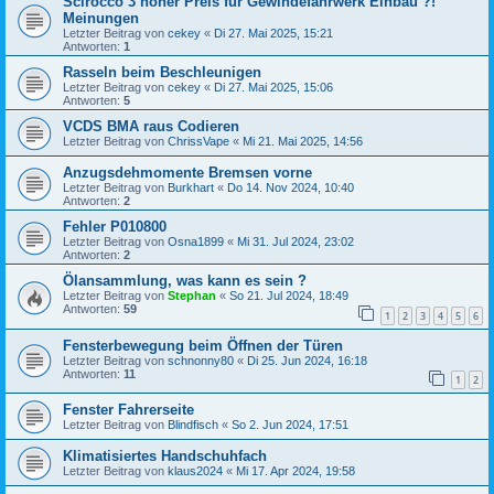
Scirocco 3 hoher Preis für Gewindefahrwerk Einbau ?!
Meinungen
Letzter Beitrag von
cekey
«
Di 27. Mai 2025, 15:21
Antworten:
1
Rasseln beim Beschleunigen
Letzter Beitrag von
cekey
«
Di 27. Mai 2025, 15:06
Antworten:
5
VCDS BMA raus Codieren
Letzter Beitrag von
ChrissVape
«
Mi 21. Mai 2025, 14:56
Anzugsdehmomente Bremsen vorne
Letzter Beitrag von
Burkhart
«
Do 14. Nov 2024, 10:40
Antworten:
2
Fehler P010800
Letzter Beitrag von
Osna1899
«
Mi 31. Jul 2024, 23:02
Antworten:
2
Ölansammlung, was kann es sein ?
Letzter Beitrag von
Stephan
«
So 21. Jul 2024, 18:49
Antworten:
59
1
2
3
4
5
6
Fensterbewegung beim Öffnen der Türen
Letzter Beitrag von
schnonny80
«
Di 25. Jun 2024, 16:18
Antworten:
11
1
2
Fenster Fahrerseite
Letzter Beitrag von
Blindfisch
«
So 2. Jun 2024, 17:51
Klimatisiertes Handschuhfach
Letzter Beitrag von
klaus2024
«
Mi 17. Apr 2024, 19:58