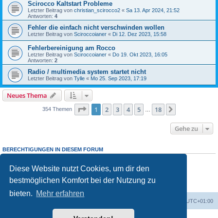
Scirocco Kaltstart Probleme
Letzter Beitrag von
christian_scirocco2
«
Sa 13. Apr 2024, 21:52
Antworten:
4
Fehler die einfach nicht verschwinden wollen
Letzter Beitrag von
Sciroccoianer
«
Di 12. Dez 2023, 15:58
Fehlerbereinigung am Rocco
Letzter Beitrag von
Sciroccoianer
«
Do 19. Okt 2023, 16:05
Antworten:
2
Radio / multimedia system startet nicht
Letzter Beitrag von
Tylle
«
Mo 25. Sep 2023, 17:19
Neues Thema
Seite
1
von
18
1
2
3
4
5
18
Nächste
354 Themen
…
Gehe zu
BERECHTIGUNGEN IN DIESEM FORUM
Du darfst
keine
neuen Themen in diesem Forum erstellen.
Du darfst
keine
Antworten zu Themen in diesem Forum erstellen.
Diese Website nutzt Cookies, um dir den
Du darfst deine Beiträge in diesem Forum
nicht
ändern.
bestmöglichen Komfort bei der Nutzung zu
Du darfst deine Beiträge in diesem Forum
nicht
löschen.
Du darfst
keine
Dateianhänge in diesem Forum erstellen.
bieten.
Mehr erfahren
Foren-Übersicht
Alle Zeiten sind
UTC+01:00