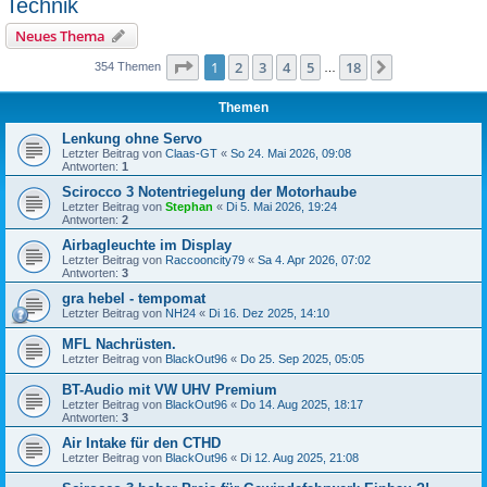
Technik
Neues Thema
Seite
1
von
18
1
2
3
4
5
18
Nächste
354 Themen
…
Themen
Lenkung ohne Servo
Letzter Beitrag von
Claas-GT
«
So 24. Mai 2026, 09:08
Antworten:
1
Scirocco 3 Notentriegelung der Motorhaube
Letzter Beitrag von
Stephan
«
Di 5. Mai 2026, 19:24
Antworten:
2
Airbagleuchte im Display
Letzter Beitrag von
Raccooncity79
«
Sa 4. Apr 2026, 07:02
Antworten:
3
gra hebel - tempomat
Letzter Beitrag von
NH24
«
Di 16. Dez 2025, 14:10
MFL Nachrüsten.
Letzter Beitrag von
BlackOut96
«
Do 25. Sep 2025, 05:05
BT-Audio mit VW UHV Premium
Letzter Beitrag von
BlackOut96
«
Do 14. Aug 2025, 18:17
Antworten:
3
Air Intake für den CTHD
Letzter Beitrag von
BlackOut96
«
Di 12. Aug 2025, 21:08