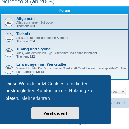
Scirocco 3 (ab 2008)
Forum
Allgemein
Alles zum neuen Scirocco.
Themen:
584
Technik
Alles zur Technik des neuen Scirocco
Themen:
354
Tuning und Styling
Alles, was den neuen Typ13 schöner und schneller macht.
Themen:
222
Erfahrungen mit Werkstätten
Wie wohl fühlst Du Dich in Deiner Werkstatt? Welche sind zu empfehlen? (Bitte
nur sachliche Kritik)
Themen:
14
Diese Website nutzt Cookies, um dir den
bestmöglichen Komfort bei der Nutzung zu
Gehe zu
bieten.
Mehr erfahren
Foren-Übersicht
Alle Zeiten sind
UTC+01:00
Verstanden!
Powered by
phpBB
® Forum Software © phpBB Limited
Deutsche Übersetzung durch
phpBB.de
Datenschutz
|
Nutzungsbedingungen