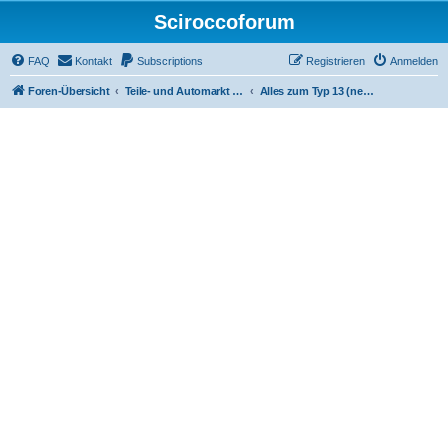
Sciroccoforum
FAQ
Kontakt
Subscriptions
Registrieren
Anmelden
Foren-Übersicht
Teile- und Automarkt (nur mit Subscription - siehe obere Leiste)
Alles zum Typ 13 (neuer Scirocco)