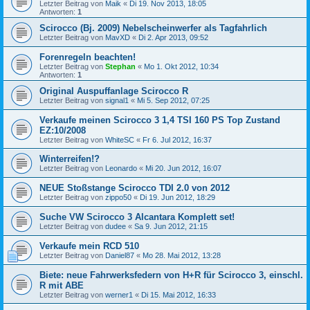
Letzter Beitrag von
Maik
«
Di 19. Nov 2013, 18:05
Antworten:
1
Scirocco (Bj. 2009) Nebelscheinwerfer als Tagfahrlich
Letzter Beitrag von
MavXD
«
Di 2. Apr 2013, 09:52
Forenregeln beachten!
Letzter Beitrag von
Stephan
«
Mo 1. Okt 2012, 10:34
Antworten:
1
Original Auspuffanlage Scirocco R
Letzter Beitrag von
signal1
«
Mi 5. Sep 2012, 07:25
Verkaufe meinen Scirocco 3 1,4 TSI 160 PS Top Zustand
EZ:10/2008
Letzter Beitrag von
WhiteSC
«
Fr 6. Jul 2012, 16:37
Winterreifen!?
Letzter Beitrag von
Leonardo
«
Mi 20. Jun 2012, 16:07
NEUE Stoßstange Scirocco TDI 2.0 von 2012
Letzter Beitrag von
zippo50
«
Di 19. Jun 2012, 18:29
Suche VW Scirocco 3 Alcantara Komplett set!
Letzter Beitrag von
dudee
«
Sa 9. Jun 2012, 21:15
Verkaufe mein RCD 510
Letzter Beitrag von
Daniel87
«
Mo 28. Mai 2012, 13:28
Biete: neue Fahrwerksfedern von H+R für Scirocco 3, einschl.
R mit ABE
Letzter Beitrag von
werner1
«
Di 15. Mai 2012, 16:33