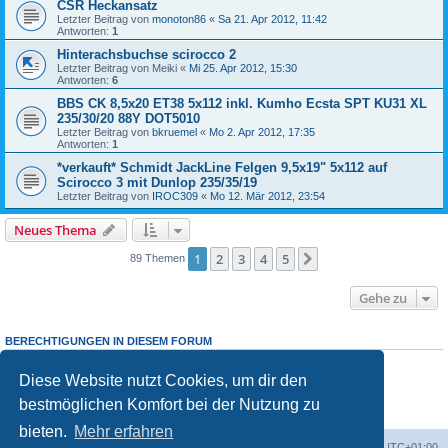
CSR Heckansatz
Letzter Beitrag von
monoton86
«
Sa 21. Apr 2012, 11:42
Antworten:
1
Hinterachsbuchse scirocco 2
Letzter Beitrag von
Meiki
«
Mi 25. Apr 2012, 15:30
Antworten:
6
BBS CK 8,5x20 ET38 5x112 inkl. Kumho Ecsta SPT KU31 XL
235/30/20 88Y DOT5010
Letzter Beitrag von
bkruemel
«
Mo 2. Apr 2012, 17:35
Antworten:
1
*verkauft* Schmidt JackLine Felgen 9,5x19" 5x112 auf
Scirocco 3 mit Dunlop 235/35/19
Letzter Beitrag von
IROC309
«
Mo 12. Mär 2012, 23:54
Neues Thema
1
2
3
4
5
Nächste
89 Themen
Gehe zu
BERECHTIGUNGEN IN DIESEM FORUM
Du darfst
keine
neuen Themen in diesem Forum erstellen.
Du darfst
keine
Antworten zu Themen in diesem Forum erstellen.
Diese Website nutzt Cookies, um dir den
Du darfst deine Beiträge in diesem Forum
nicht
ändern.
bestmöglichen Komfort bei der Nutzung zu
Du darfst deine Beiträge in diesem Forum
nicht
löschen.
Du darfst
keine
Dateianhänge in diesem Forum erstellen.
bieten.
Mehr erfahren
Foren-Übersicht
Alle Zeiten sind
UTC+01:00