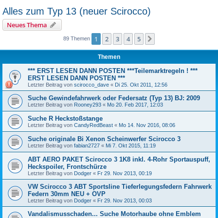
Alles zum Typ 13 (neuer Scirocco)
Neues Thema
1
2
3
4
5
Nächste
89 Themen
Themen
*** ERST LESEN DANN POSTEN ***Teilemarktregeln ! ***
ERST LESEN DANN POSTEN ***
Letzter Beitrag von
scirocco_dave
«
Di 25. Okt 2011, 12:56
Suche Gewindefahrwerk oder Federsatz (Typ 13) BJ: 2009
Letzter Beitrag von
Rooney293
«
Mo 20. Feb 2017, 12:03
Suche R Heckstoßstange
Letzter Beitrag von
CandyRedBeast
«
Mo 14. Nov 2016, 08:06
Suche originale Bi Xenon Scheinwerfer Scirocco 3
Letzter Beitrag von
fabian2727
«
Mi 7. Okt 2015, 11:19
ABT AERO PAKET Scirocco 3 1K8 inkl. 4-Rohr Sportauspuff,
Heckspoiler, Frontschürze
Letzter Beitrag von
Dodger
«
Fr 29. Nov 2013, 00:19
VW Scirocco 3 ABT Sportsline Tieferlegungsfedern Fahrwerk
Federn 30mm NEU + OVP
Letzter Beitrag von
Dodger
«
Fr 29. Nov 2013, 00:03
Vandalismusschaden... Suche Motorhaube ohne Emblem