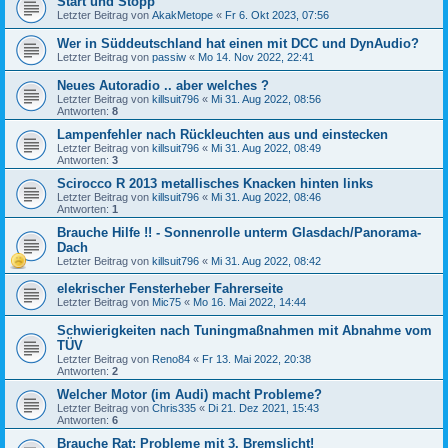
Start und Stopp
Letzter Beitrag von
AkakMetope
«
Fr 6. Okt 2023, 07:56
Wer in Süddeutschland hat einen mit DCC und DynAudio?
Letzter Beitrag von
passiw
«
Mo 14. Nov 2022, 22:41
Neues Autoradio .. aber welches ?
Letzter Beitrag von
killsuit796
«
Mi 31. Aug 2022, 08:56
Antworten:
8
Lampenfehler nach Rückleuchten aus und einstecken
Letzter Beitrag von
killsuit796
«
Mi 31. Aug 2022, 08:49
Antworten:
3
Scirocco R 2013 metallisches Knacken hinten links
Letzter Beitrag von
killsuit796
«
Mi 31. Aug 2022, 08:46
Antworten:
1
Brauche Hilfe !! - Sonnenrolle unterm Glasdach/Panorama-
Dach
Letzter Beitrag von
killsuit796
«
Mi 31. Aug 2022, 08:42
elekrischer Fensterheber Fahrerseite
Letzter Beitrag von
Mic75
«
Mo 16. Mai 2022, 14:44
Schwierigkeiten nach Tuningmaßnahmen mit Abnahme vom
TÜV
Letzter Beitrag von
Reno84
«
Fr 13. Mai 2022, 20:38
Antworten:
2
Welcher Motor (im Audi) macht Probleme?
Letzter Beitrag von
Chris335
«
Di 21. Dez 2021, 15:43
Antworten:
6
Brauche Rat: Probleme mit 3. Bremslicht!