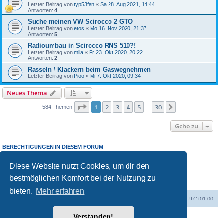
Letzter Beitrag von
typ53fan
«
Sa 28. Aug 2021, 14:44
Antworten:
4
Suche meinen VW Scirocco 2 GTO
Letzter Beitrag von
etos
«
Mo 16. Nov 2020, 21:37
Antworten:
5
Radioumbau in Scirocco RNS 510?!
Letzter Beitrag von
mila
«
Fr 23. Okt 2020, 20:22
Antworten:
2
Rasseln / Klackern beim Gaswegnehmen
Letzter Beitrag von
Pioo
«
Mi 7. Okt 2020, 09:34
Neues Thema
Seite
1
von
30
1
2
3
4
5
30
Nächste
584 Themen
…
Gehe zu
BERECHTIGUNGEN IN DIESEM FORUM
Du darfst
keine
neuen Themen in diesem Forum erstellen.
Du darfst
keine
Antworten zu Themen in diesem Forum erstellen.
Diese Website nutzt Cookies, um dir den
Du darfst deine Beiträge in diesem Forum
nicht
ändern.
bestmöglichen Komfort bei der Nutzung zu
Du darfst deine Beiträge in diesem Forum
nicht
löschen.
Du darfst
keine
Dateianhänge in diesem Forum erstellen.
bieten.
Mehr erfahren
Foren-Übersicht
Alle Zeiten sind
UTC+01:00
Verstanden!
Powered by
phpBB
® Forum Software © phpBB Limited