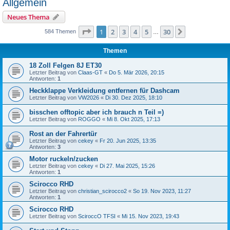
Allgemein
Neues Thema
Seite
1
von
30
1
2
3
4
5
30
Nächste
584 Themen
…
Themen
18 Zoll Felgen 8J ET30
Letzter Beitrag von
Claas-GT
«
Do 5. Mär 2026, 20:15
Antworten:
1
Heckklappe Verkleidung entfernen für Dashcam
Letzter Beitrag von
VW2026
«
Di 30. Dez 2025, 18:10
bisschen offtopic aber ich brauch n Teil =)
Letzter Beitrag von
ROGGO
«
Mi 8. Okt 2025, 17:13
Rost an der Fahrertür
Letzter Beitrag von
cekey
«
Fr 20. Jun 2025, 13:35
Antworten:
3
Motor ruckeln/zucken
Letzter Beitrag von
cekey
«
Di 27. Mai 2025, 15:26
Antworten:
1
Scirocco RHD
Letzter Beitrag von
christian_scirocco2
«
So 19. Nov 2023, 11:27
Antworten:
1
Scirocco RHD
Letzter Beitrag von
SciroccO TFSI
«
Mi 15. Nov 2023, 19:43