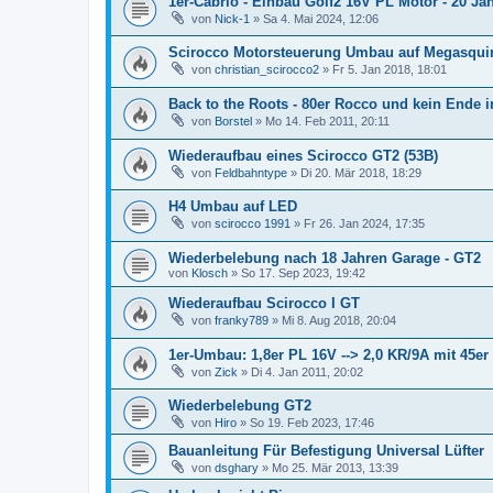
1er-Cabrio - Einbau Golf2 16V PL Motor - 20 Jah
von
Nick-1
»
Sa 4. Mai 2024, 12:06
Scirocco Motorsteuerung Umbau auf Megasquir
von
christian_scirocco2
»
Fr 5. Jan 2018, 18:01
Back to the Roots - 80er Rocco und kein Ende i
von
Borstel
»
Mo 14. Feb 2011, 20:11
Wiederaufbau eines Scirocco GT2 (53B)
von
Feldbahntype
»
Di 20. Mär 2018, 18:29
H4 Umbau auf LED
von
scirocco 1991
»
Fr 26. Jan 2024, 17:35
Wiederbelebung nach 18 Jahren Garage - GT2
von
Klosch
»
So 17. Sep 2023, 19:42
Wiederaufbau Scirocco I GT
von
franky789
»
Mi 8. Aug 2018, 20:04
1er-Umbau: 1,8er PL 16V --> 2,0 KR/9A mit 45e
von
Zick
»
Di 4. Jan 2011, 20:02
Wiederbelebung GT2
von
Hiro
»
So 19. Feb 2023, 17:46
Bauanleitung Für Befestigung Universal Lüfter
von
dsghary
»
Mo 25. Mär 2013, 13:39