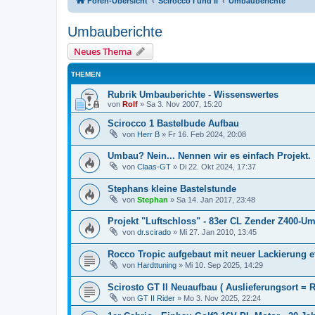
Foren-Übersicht
Scirocco I und II
Umbauberichte
Umbauberichte
Neues Thema
THEMEN
Rubrik Umbauberichte - Wissenswertes
von
Rolf
»
Sa 3. Nov 2007, 15:20
Scirocco 1 Bastelbude Aufbau
von
Herr B
»
Fr 16. Feb 2024, 20:08
Umbau? Nein... Nennen wir es einfach Projekt.
von
Claas-GT
»
Di 22. Okt 2024, 17:37
Stephans kleine Bastelstunde
von
Stephan
»
Sa 14. Jan 2017, 23:48
Projekt "Luftschloss" - 83er CL Zender Z400-U
von
dr.scirado
»
Mi 27. Jan 2010, 13:45
Rocco Tropic aufgebaut mit neuer Lackierung e
von
Hardttuning
»
Mi 10. Sep 2025, 14:29
Scirosto GT II Neuaufbau ( Auslieferungsort = R
von
GT II Rider
»
Mo 3. Nov 2025, 22:24