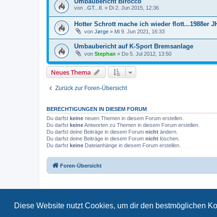
Umbaubericht Birocco
von
..GT...II.
»
Di 2. Jun 2015, 12:36
Hotter Schrott mache ich wieder flott...1988er J
von
Jørge
»
Mi 9. Jun 2021, 16:33
Umbaubericht auf K-Sport Bremsanlage
von
Stephan
»
Do 5. Jul 2012, 13:50
Neues Thema
Zurück zur Foren-Übersicht
BERECHTIGUNGEN IN DIESEM FORUM
Du darfst
keine
neuen Themen in diesem Forum erstellen.
Du darfst
keine
Antworten zu Themen in diesem Forum erstellen.
Du darfst deine Beiträge in diesem Forum
nicht
ändern.
Du darfst deine Beiträge in diesem Forum
nicht
löschen.
Du darfst
keine
Dateianhänge in diesem Forum erstellen.
Foren-Übersicht
Diese Website nutzt Cookies, um dir den bestmöglichen Ko