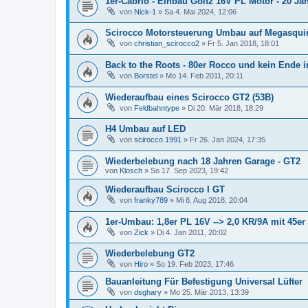
1er-Cabrio - Einbau Golf2 16V PL Motor - 20 Jah
von
Nick-1
»
Sa 4. Mai 2024, 12:06
Scirocco Motorsteuerung Umbau auf Megasquir
von
christian_scirocco2
»
Fr 5. Jan 2018, 18:01
Back to the Roots - 80er Rocco und kein Ende i
von
Borstel
»
Mo 14. Feb 2011, 20:11
Wiederaufbau eines Scirocco GT2 (53B)
von
Feldbahntype
»
Di 20. Mär 2018, 18:29
H4 Umbau auf LED
von
scirocco 1991
»
Fr 26. Jan 2024, 17:35
Wiederbelebung nach 18 Jahren Garage - GT2
von
Klosch
»
So 17. Sep 2023, 19:42
Wiederaufbau Scirocco I GT
von
franky789
»
Mi 8. Aug 2018, 20:04
1er-Umbau: 1,8er PL 16V --> 2,0 KR/9A mit 45e
von
Zick
»
Di 4. Jan 2011, 20:02
Wiederbelebung GT2
von
Hiro
»
So 19. Feb 2023, 17:46
Bauanleitung Für Befestigung Universal Lüfter
von
dsghary
»
Mo 25. Mär 2013, 13:39