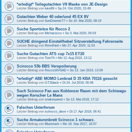
*erledigt* Teilegutachten V8 Maske von JE-Design
Letzter Beitrag von
luke89
«
Sa 24. Okt 2020, 15:49
Gutachten Weber 40 oder/und 45 EX 8V
Letzter Beitrag von
SunDowner77
«
So 10. Mai 2020, 08:19
Suche Sportsitze für Rocco 2
Letzter Beitrag von
Micharocco
«
So 3. Mai 2020, 05:03
SUCHE dringend Einstellhebel Sitzverstellung Fahrerseite
Letzter Beitrag von
Rennfried
«
Mo 27. Apr 2020, 11:53
Suche Gutachten ATS cup 7x15 ET20
Letzter Beitrag von
Tom74
«
Mo 12. Aug 2019, 13:12
Scirocco 53b BBS Verspoilerung
Letzter Beitrag von
Rocco16VSAD
«
So 13. Jan 2019, 13:09
*erledigt* ABE MOMO Lenkrad D 35 KBA 70116 gesucht
Letzter Beitrag von
GT2black
«
Di 24. Jul 2018, 06:46
Such Scirocco Fan aus Koblenzer Raum mit dem Schiwago
wegen Kerscher Le Mans
Letzter Beitrag von
snakespeed
«
So 13. Mai 2018, 17:12
Falsches Unterforum
Letzter Beitrag von
scirocco_dave
«
Di 17. Apr 2018, 06:41
Suche Armaturenbrett Scirocco 1 schwarz.
Letzter Beitrag von
Blueshark
«
Mo 18. Sep 2017, 16:07