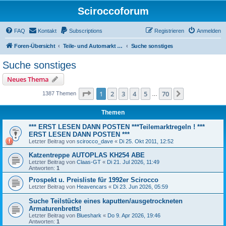
Sciroccoforum
FAQ
Kontakt
Subscriptions
Registrieren
Anmelden
Foren-Übersicht
Teile- und Automarkt (nur mit Subscription - siehe obere Leiste)
Suche sonstiges
Suche sonstiges
Neues Thema
Seite
1
von
70
1
2
3
4
5
70
Nächste
1387 Themen
…
Themen
*** ERST LESEN DANN POSTEN ***Teilemarktregeln ! ***
ERST LESEN DANN POSTEN ***
Letzter Beitrag von
scirocco_dave
«
Di 25. Okt 2011, 12:52
Katzentreppe AUTOPLAS KH254 ABE
Letzter Beitrag von
Claas-GT
«
Di 21. Jul 2026, 11:49
Antworten:
1
Prospekt u. Preisliste für 1992er Scirocco
Letzter Beitrag von
Heavencars
«
Di 23. Jun 2026, 05:59
Suche Teilstücke eines kaputten/ausgetrockneten
Armaturenbretts!
Letzter Beitrag von
Blueshark
«
Do 9. Apr 2026, 19:46
Antworten:
1