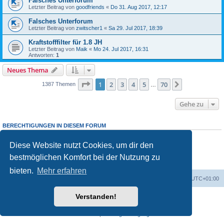
Falsches Unterforum
Letzter Beitrag von
goodfriends
«
Do 31. Aug 2017, 12:17
Falsches Unterforum
Letzter Beitrag von
zwitscher1
«
Sa 29. Jul 2017, 18:39
Kraftstofffilter für 1.8 JH
Letzter Beitrag von
Maik
«
Mo 24. Jul 2017, 16:31
Antworten:
1
Neues Thema
Seite
1
von
70
1
2
3
4
5
70
Nächste
1387 Themen
…
Gehe zu
BERECHTIGUNGEN IN DIESEM FORUM
Du darfst
keine
neuen Themen in diesem Forum erstellen.
Du darfst
keine
Antworten zu Themen in diesem Forum erstellen.
Diese Website nutzt Cookies, um dir den
Du darfst deine Beiträge in diesem Forum
nicht
ändern.
bestmöglichen Komfort bei der Nutzung zu
Du darfst deine Beiträge in diesem Forum
nicht
löschen.
Du darfst
keine
Dateianhänge in diesem Forum erstellen.
bieten.
Mehr erfahren
Foren-Übersicht
Alle Zeiten sind
UTC+01:00
Verstanden!
Powered by
phpBB
® Forum Software © phpBB Limited
Deutsche Übersetzung durch
phpBB.de
Datenschutz
|
Nutzungsbedingungen