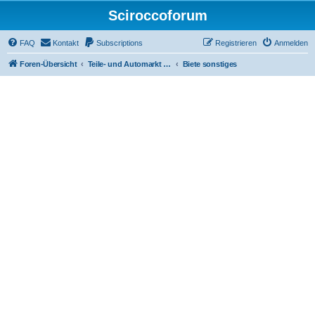
Sciroccoforum
FAQ
Kontakt
Subscriptions
Registrieren
Anmelden
Foren-Übersicht
Teile- und Automarkt (nur mit Subscription - siehe obere Leiste)
Biete sonstiges