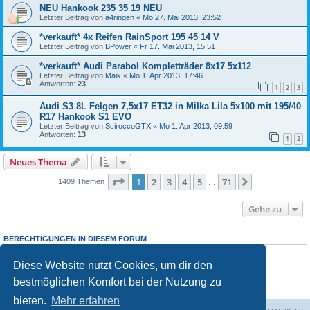
NEU Hankook 235 35 19 NEU
Letzter Beitrag von
a4ringen
«
Mo 27. Mai 2013, 23:52
*verkauft* 4x Reifen RainSport 195 45 14 V
Letzter Beitrag von
BPower
«
Fr 17. Mai 2013, 15:51
*verkauft* Audi Parabol Kompletträder 8x17 5x112
Letzter Beitrag von
Maik
«
Mo 1. Apr 2013, 17:46
Antworten:
23
1
2
3
Audi S3 8L Felgen 7,5x17 ET32 in Milka Lila 5x100 mit 195/40
R17 Hankook S1 EVO
Letzter Beitrag von
SciroccoGTX
«
Mo 1. Apr 2013, 09:59
Antworten:
13
1
2
Neues Thema
Seite
1
von
71
1
2
3
4
5
71
Nächste
1409 Themen
…
Gehe zu
BERECHTIGUNGEN IN DIESEM FORUM
Du darfst
keine
neuen Themen in diesem Forum erstellen.
Du darfst
keine
Antworten zu Themen in diesem Forum erstellen.
Diese Website nutzt Cookies, um dir den
Du darfst deine Beiträge in diesem Forum
nicht
ändern.
bestmöglichen Komfort bei der Nutzung zu
Du darfst deine Beiträge in diesem Forum
nicht
löschen.
Du darfst
keine
Dateianhänge in diesem Forum erstellen.
bieten.
Mehr erfahren