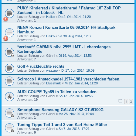
Antworten:
1
PUKY Kinderrad / Kinderfahrrad / Fahrrad 18" Zoll TOP
Zustand - in Lübeck - HL
Letzter Beitrag von
Haiko
«
Do 2. Okt 2014, 21:20
Antworten:
1
NENA Konzert Konzertkarte 06.09.2014 HH-Stadtpark
Hamburg
Letzter Beitrag von
Haiko
«
Sa 30. Aug 2014, 12:06
Antworten:
1
*verkauft* GARMIN nüvi 2595 LMT - Lebenslanges
Kartenupdate
Letzter Beitrag von
Günni
«
Di 19. Aug 2014, 13:53
Antworten:
7
Golf 4 rückleuchte rechts
Letzter Beitrag von
wazzup
«
Di 17. Jun 2014, 19:09
Scirocco I Anstecknadel 1974-1981 verschieden farben.
Letzter Beitrag von
Blueshark
«
Mi 22. Jan 2014, 11:20
AUDI COUPE Typ89 in Teilen zu verkaufen
Letzter Beitrag von
Günni
«
So 12. Jan 2014, 18:55
Antworten:
19
1
2
Smartphone Samsung GALAXY S2 GT-i9100G
Letzter Beitrag von
Günni
«
Mo 25. Nov 2013, 19:04
Antworten:
1
Tuning Tipps Teil 1 und 2 von Karl Heinz Müller
Letzter Beitrag von
Günni
«
So 7. Jul 2013, 17:21
Antworten:
9