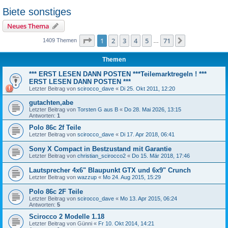
Biete sonstiges
Neues Thema
Seite
1
von
71
1
2
3
4
5
71
Nächste
1409 Themen
…
Themen
*** ERST LESEN DANN POSTEN ***Teilemarktregeln ! ***
ERST LESEN DANN POSTEN ***
Letzter Beitrag von
scirocco_dave
«
Di 25. Okt 2011, 12:20
gutachten,abe
Letzter Beitrag von
Torsten G aus B
«
Do 28. Mai 2026, 13:15
Antworten:
1
Polo 86c 2f Teile
Letzter Beitrag von
scirocco_dave
«
Di 17. Apr 2018, 06:41
Sony X Compact in Bestzustand mit Garantie
Letzter Beitrag von
christian_scirocco2
«
Do 15. Mär 2018, 17:46
Lautsprecher 4x6" Blaupunkt GTX und 6x9" Crunch
Letzter Beitrag von
wazzup
«
Mo 24. Aug 2015, 15:29
Polo 86c 2F Teile
Letzter Beitrag von
scirocco_dave
«
Mo 13. Apr 2015, 06:24
Antworten:
5
Scirocco 2 Modelle 1.18
Letzter Beitrag von
Günni
«
Fr 10. Okt 2014, 14:21