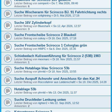
Letzter Beitrag von
semperit
«
Do 7. Mai 2026, 09:40
Antworten:
6
Suche Wischerarm für Scirocco BJ. 91 Fahrtrichtung rechts
Letzter Beitrag von
sirlightning
«
Di 5. Mai 2026, 17:19
Suche 16V Zylinderkopf
Letzter Beitrag von
Blueshark
«
So 12. Apr 2026, 12:37
Antworten:
3
Suche Frontscheibe Scirocco 2 Blaukeil
Letzter Beitrag von
cekey
«
Di 16. Dez 2025, 17:18
Suche Frontscheibe Scirocco 1 Colorglas grün
Letzter Beitrag von
HMPC
«
Sa 6. Dez 2025, 15:35
Schiebedach Kulissenführung für Scirocco 2 (53B) 1983
Letzter Beitrag von
mexmarc
«
Di 18. Nov 2025, 21:57
Antworten:
1
Suche Hutablage blau Scirocco 53b
Letzter Beitrag von
phrnld
«
Di 18. Nov 2025, 10:55
Suche Auspuff Achsrohr und Anschluss für den Kat JH
Letzter Beitrag von
Roccofahrer aus Leidenschaft!
«
So 19. Okt 2025, 14:28
Hutablage 53b
Letzter Beitrag von
phrnld
«
Mo 13. Okt 2025, 11:37
Suche Druckfeder Lenkung unten
Letzter Beitrag von
righter2
«
Mo 22. Sep 2025, 12:52
Antworten:
2
Katzentreppe Scirocco 2