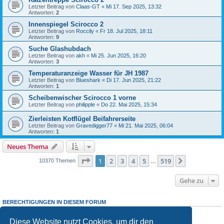
Letzter Beitrag von
Claas-GT
«
Mi 17. Sep 2025, 13:32
Antworten:
2
Innenspiegel Scirocco 2
Letzter Beitrag von
Roccily
«
Fr 18. Jul 2025, 18:11
Antworten:
9
Suche Glashubdach
Letzter Beitrag von
akh
«
Mi 25. Jun 2025, 16:20
Antworten:
3
Temperaturanzeige Wasser für JH 1987
Letzter Beitrag von
Blueshark
«
Di 17. Jun 2025, 21:22
Antworten:
1
Scheibenwischer Scirocco 1 vorne
Letzter Beitrag von
philipple
«
Do 22. Mai 2025, 15:34
Zierleisten Kotflügel Beifahrerseite
Letzter Beitrag von
Gravedigger77
«
Mi 21. Mai 2025, 06:04
Antworten:
1
Neues Thema
Seite
1
von
519
1
2
3
4
5
519
Nächste
10370 Themen
…
Gehe zu
BERECHTIGUNGEN IN DIESEM FORUM
Du darfst
keine
neuen Themen in diesem Forum erstellen.
Du darfst
keine
Antworten zu Themen in diesem Forum erstellen.
Diese Website nutzt Cookies, um dir den