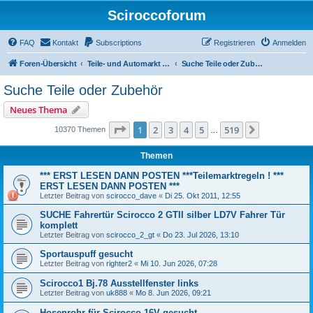
Sciroccoforum
FAQ
Kontakt
Subscriptions
Registrieren
Anmelden
Foren-Übersicht
Teile- und Automarkt (nur mit Subscription - siehe obere Leiste)
Suche Teile oder Zubehör
Suche Teile oder Zubehör
Neues Thema
Seite
1
von
519
1
2
3
4
5
519
Nächste
10370 Themen
…
Themen
*** ERST LESEN DANN POSTEN ***Teilemarktregeln ! ***
ERST LESEN DANN POSTEN ***
Letzter Beitrag von
scirocco_dave
«
Di 25. Okt 2011, 12:55
SUCHE Fahrertür Scirocco 2 GTII silber LD7V Fahrer Tür
komplett
Letzter Beitrag von
scirocco_2_gt
«
Do 23. Jul 2026, 13:10
Sportauspuff gesucht
Letzter Beitrag von
righter2
«
Mi 10. Jun 2026, 07:28
Scirocco1 Bj.78 Ausstellfenster links
Letzter Beitrag von
uk888
«
Mo 8. Jun 2026, 09:21
Hosenrohr für Scirocco 16V gesucht