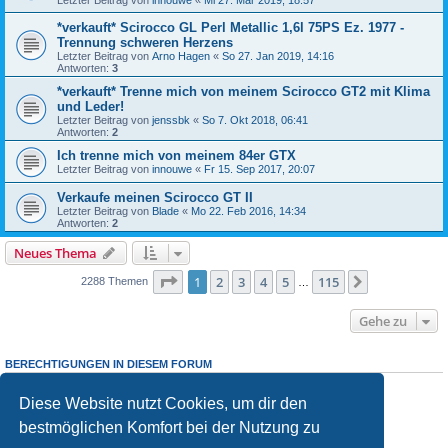
Letzter Beitrag von
innouwe
«
Mi 27. Mär 2019, 18:57
*verkauft* Scirocco GL Perl Metallic 1,6l 75PS Ez. 1977 -
Trennung schweren Herzens
Letzter Beitrag von
Arno Hagen
«
So 27. Jan 2019, 14:16
Antworten:
3
*verkauft* Trenne mich von meinem Scirocco GT2 mit Klima
und Leder!
Letzter Beitrag von
jenssbk
«
So 7. Okt 2018, 06:41
Antworten:
2
Ich trenne mich von meinem 84er GTX
Letzter Beitrag von
innouwe
«
Fr 15. Sep 2017, 20:07
Verkaufe meinen Scirocco GT II
Letzter Beitrag von
Blade
«
Mo 22. Feb 2016, 14:34
Antworten:
2
Neues Thema
Seite
1
von
115
1
2
3
4
5
115
Nächste
2288 Themen
…
Gehe zu
BERECHTIGUNGEN IN DIESEM FORUM
Du darfst
keine
neuen Themen in diesem Forum erstellen.
Du darfst
keine
Antworten zu Themen in diesem Forum erstellen.
Diese Website nutzt Cookies, um dir den
Du darfst deine Beiträge in diesem Forum
nicht
ändern.
bestmöglichen Komfort bei der Nutzung zu
Du darfst deine Beiträge in diesem Forum
nicht
löschen.
Du darfst
keine
Dateianhänge in diesem Forum erstellen.