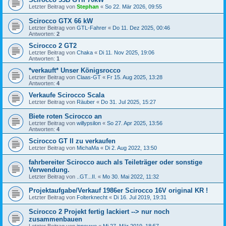
Letzter Beitrag von
Stephan
«
So 22. Mär 2026, 09:55
Scirocco GTX 66 kW
Letzter Beitrag von
GTL-Fahrer
«
Do 11. Dez 2025, 00:46
Antworten:
2
Scirocco 2 GT2
Letzter Beitrag von
Chaka
«
Di 11. Nov 2025, 19:06
Antworten:
1
*verkauft* Unser Königsrocco
Letzter Beitrag von
Claas-GT
«
Fr 15. Aug 2025, 13:28
Antworten:
4
Verkaufe Scirocco Scala
Letzter Beitrag von
Räuber
«
Do 31. Jul 2025, 15:27
Biete roten Scirocco an
Letzter Beitrag von
willypsilon
«
So 27. Apr 2025, 13:56
Antworten:
4
Scirocco GT II zu verkaufen
Letzter Beitrag von
MichaMa
«
Di 2. Aug 2022, 13:50
fahrbereiter Scirocco auch als Teileträger oder sonstige
Verwendung.
Letzter Beitrag von
..GT...II.
«
Mo 30. Mai 2022, 11:32
Projektaufgabe/Verkauf 1986er Scirocco 16V original KR !
Letzter Beitrag von
Folterknecht
«
Di 16. Jul 2019, 19:31
Scirocco 2 Projekt fertig lackiert --> nur noch
zusammenbauen