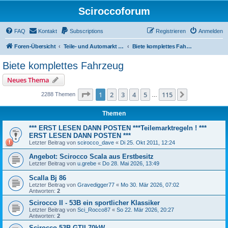
Sciroccoforum
FAQ
Kontakt
Subscriptions
Registrieren
Anmelden
Foren-Übersicht
Teile- und Automarkt (nur mit Subscription - siehe obere Leiste)
Biete komplettes Fahrzeug
Biete komplettes Fahrzeug
Neues Thema
Seite
1
von
115
1
2
3
4
5
115
Nächste
2288 Themen
…
Themen
*** ERST LESEN DANN POSTEN ***Teilemarktregeln ! ***
ERST LESEN DANN POSTEN ***
Letzter Beitrag von
scirocco_dave
«
Di 25. Okt 2011, 12:24
Angebot: Scirocco Scala aus Erstbesitz
Letzter Beitrag von
u.grebe
«
Do 28. Mai 2026, 13:49
Scalla Bj 86
Letzter Beitrag von
Gravedigger77
«
Mo 30. Mär 2026, 07:02
Antworten:
2
Scirocco II - 53B ein sportlicher Klassiker
Letzter Beitrag von
Sci_Rocco87
«
So 22. Mär 2026, 20:27
Antworten:
2
Scirocco 53B GTII 70kW