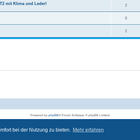
n
t
T2 mit Klima und Leder!
w
A
2
n
r
t
e
o
n
t
w
A
0
n
r
t
e
o
n
t
w
A
2
n
r
t
e
o
n
t
w
n
r
t
e
o
t
w
n
r
e
o
t
n
r
e
t
n
e
n
Powered by
phpBB
® Forum Software © phpBB Limited
Deutsche Übersetzung durch
phpBB.de
Datenschutz
|
Nutzungsbedingungen
mfort bei der Nutzung zu bieten.
Mehr erfahren