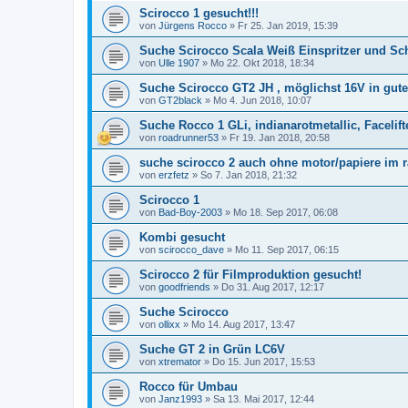
Scirocco 1 gesucht!!!
von
Jürgens Rocco
»
Fr 25. Jan 2019, 15:39
Suche Scirocco Scala Weiß Einspritzer und Sch
von
Ulle 1907
»
Mo 22. Okt 2018, 18:34
Suche Scirocco GT2 JH , möglichst 16V in gute
von
GT2black
»
Mo 4. Jun 2018, 10:07
Suche Rocco 1 GLi, indianarotmetallic, Facelifte
von
roadrunner53
»
Fr 19. Jan 2018, 20:58
suche scirocco 2 auch ohne motor/papiere im
von
erzfetz
»
So 7. Jan 2018, 21:32
Scirocco 1
von
Bad-Boy-2003
»
Mo 18. Sep 2017, 06:08
Kombi gesucht
von
scirocco_dave
»
Mo 11. Sep 2017, 06:15
Scirocco 2 für Filmproduktion gesucht!
von
goodfriends
»
Do 31. Aug 2017, 12:17
Suche Scirocco
von
ollixx
»
Mo 14. Aug 2017, 13:47
Suche GT 2 in Grün LC6V
von
xtremator
»
Do 15. Jun 2017, 15:53
Rocco für Umbau
von
Janz1993
»
Sa 13. Mai 2017, 12:44