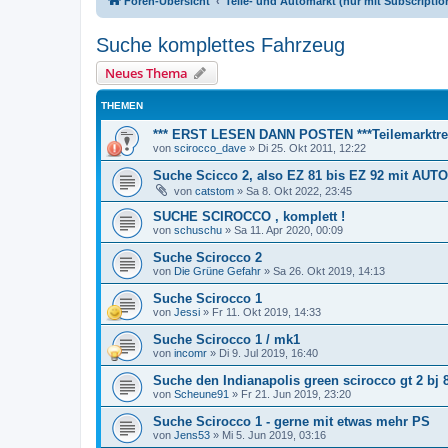
Foren-Übersicht
Teile- und Automarkt (nur mit Subscription
Suche komplettes Fahrzeug
Neues Thema
THEMEN
*** ERST LESEN DANN POSTEN ***Teilemarktre
von
scirocco_dave
»
Di 25. Okt 2011, 12:22
Suche Scicco 2, also EZ 81 bis EZ 92 mit AUT
von
catstom
»
Sa 8. Okt 2022, 23:45
SUCHE SCIROCCO , komplett !
von
schuschu
»
Sa 11. Apr 2020, 00:09
Suche Scirocco 2
von
Die Grüne Gefahr
»
Sa 26. Okt 2019, 14:13
Suche Scirocco 1
von
Jessi
»
Fr 11. Okt 2019, 14:33
Suche Scirocco 1 / mk1
von
incomr
»
Di 9. Jul 2019, 16:40
Suche den Indianapolis green scirocco gt 2 bj 
von
Scheune91
»
Fr 21. Jun 2019, 23:20
Suche Scirocco 1 - gerne mit etwas mehr PS
von
Jens53
»
Mi 5. Jun 2019, 03:16