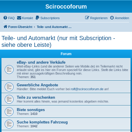
Sciroccoforum
FAQ
Kontakt
Subscriptions
Registrieren
Anmelden
Foren-Übersicht
Teile- und Automarkt (nur mit Subscription - siehe obere Leiste)
Teile- und Automarkt (nur mit Subscription -
siehe obere Leiste)
Forum
eBay- und andere Verkäufe
Weil eBay-Links (und die anderer Seiten wie Mobile.de) im Teilemarkt nicht
erlaubt sind, gibt es hier ein Forum speziell für diese Links. Stellt die Links bitte
mit einer aussagekräftigen Beschreibung rein.
Themen:
351
Gewerbliche Angebote
Händler: Bitte meldet Euch vorher bei
rolf@sciroccoforum.de
an!
Teile zu verschenken
Hier kommt alles hinein, was jemand kostenlos abgeben möchte.
Biete sonstiges
Themen:
1410
Suche komplettes Fahrzeug
Themen:
1042