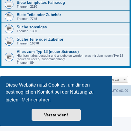
Biete komplettes Fahrzeug
Themen:
2290
Biete Teile oder Zubehör
Themen:
7745
Suche sonstiges
Themen:
1390
Suche Teile oder Zubehör
Themen:
10370
Alles zum Typ 13 (neuer Scirocco)
Hier kann alles gesucht und angeboten werden, was mit dem neuen Typ 13
(neuer Scirocco) zusammenhängt.
Themen:
89
Gehe zu
Diese Website nutzt Cookies, um dir den
Foren-Übersicht
Alle Zeiten sind
UTC+01:00
bestmöglichen Komfort bei der Nutzung zu
bieten.
Mehr erfahren
Powered by
phpBB
® Forum Software © phpBB Limited
Deutsche Übersetzung durch
phpBB.de
Datenschutz
|
Nutzungsbedingungen
Verstanden!