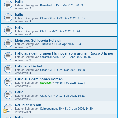
Hallo
Letzter Beitrag von
Blueshark
«
Di 5. Mai 2026, 20:59
Antworten:
3
hallo
Letzter Beitrag von
Claas-GT
«
Do 30. Apr 2026, 15:07
Antworten:
2
Hallo
Letzter Beitrag von
Chaka
«
Mi 29. Apr 2026, 13:44
Antworten:
4
Moin aus Schleswig Holstein
Letzter Beitrag von
Tim1887
«
Di 28. Apr 2026, 15:46
Antworten:
9
Hallo aus dem grünen Hannover vom grünen Rocco 3 fahrer
Letzter Beitrag von
sarastro12345
«
Sa 11. Apr 2026, 15:46
Antworten:
2
Hallo aus Berlin!
Letzter Beitrag von
Claas-GT
«
Di 24. Mär 2026, 10:09
Antworten:
1
Hallo aus dem hohen Norden.
Letzter Beitrag von
Stephan
«
Mo 16. Feb 2026, 19:24
Antworten:
2
Hallo
Letzter Beitrag von
Claas-GT
«
Di 10. Feb 2026, 15:11
Antworten:
2
Neu hier ich bin
Letzter Beitrag von
Sciroccomaus80
«
Sa 3. Jan 2026, 14:30
Antworten:
6
Hallo