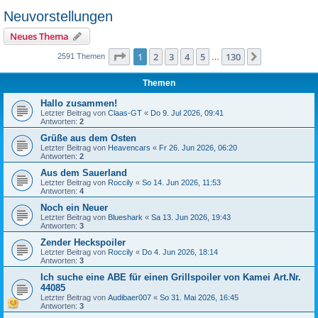
Neuvorstellungen
Neues Thema
Seite
1
von
130
1
2
3
4
5
130
Nächste
2591 Themen
…
Themen
Hallo zusammen!
Letzter Beitrag von
Claas-GT
«
Do 9. Jul 2026, 09:41
Antworten:
2
Grüße aus dem Osten
Letzter Beitrag von
Heavencars
«
Fr 26. Jun 2026, 06:20
Antworten:
2
Aus dem Sauerland
Letzter Beitrag von
Roccily
«
So 14. Jun 2026, 11:53
Antworten:
4
Noch ein Neuer
Letzter Beitrag von
Blueshark
«
Sa 13. Jun 2026, 19:43
Antworten:
3
Zender Heckspoiler
Letzter Beitrag von
Roccily
«
Do 4. Jun 2026, 18:14
Antworten:
3
Ich suche eine ABE für einen Grillspoiler von Kamei Art.Nr.
44085
Letzter Beitrag von
Audibaer007
«
So 31. Mai 2026, 16:45
Antworten:
3