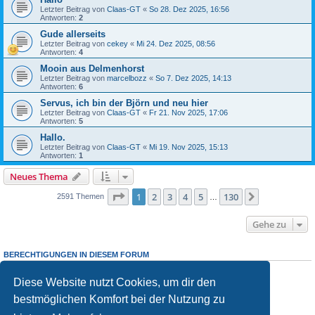
Letzter Beitrag von
Claas-GT
«
So 28. Dez 2025, 16:56
Antworten:
2
Gude allerseits
Letzter Beitrag von
cekey
«
Mi 24. Dez 2025, 08:56
Antworten:
4
Mooin aus Delmenhorst
Letzter Beitrag von
marcelbozz
«
So 7. Dez 2025, 14:13
Antworten:
6
Servus, ich bin der Björn und neu hier
Letzter Beitrag von
Claas-GT
«
Fr 21. Nov 2025, 17:06
Antworten:
5
Hallo.
Letzter Beitrag von
Claas-GT
«
Mi 19. Nov 2025, 15:13
Antworten:
1
Neues Thema
Seite
1
von
130
1
2
3
4
5
130
Nächste
2591 Themen
…
Gehe zu
BERECHTIGUNGEN IN DIESEM FORUM
Du darfst
keine
neuen Themen in diesem Forum erstellen.
Du darfst
keine
Antworten zu Themen in diesem Forum erstellen.
Diese Website nutzt Cookies, um dir den
Du darfst deine Beiträge in diesem Forum
nicht
ändern.
bestmöglichen Komfort bei der Nutzung zu
Du darfst deine Beiträge in diesem Forum
nicht
löschen.
Du darfst
keine
Dateianhänge in diesem Forum erstellen.