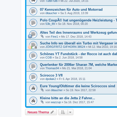
von
TuttiFrutti
»
Mi 22. Jul 2020, 14:15
07 Kennzeichen für Auto und Motorrad
von
öltaucher
»
Sa 3. Aug 2019, 13:39
Polo CoupÃ© hat ungenügende Heizleistung - 
von
53b_89
»
So 18. Nov 2018, 00:20
Altes Teil des Innenraums und Werkzeug gefund
von
Fine1
»
Mo 17. Dez 2018, 14:43
Suche Info wo überall ein Turbo mit Vergaser 
von
JÖRGFRITZ GIFHORN 38524
»
Mi 12. Mai 2010, 19:16
Schönes YT Fundstück - der Rocco ist auch dabe
von
COB
»
Sa 2. Jun 2018, 14:58
Querlenker für 2006er Sharan 7M, welche Mark
von
Thomas94
»
Mo 21. Mai 2018, 21:04
Scirocco 3 Vfl
von
dpoliak2
»
Fr 6. Apr 2018, 15:11
Eure Young/Oldtimer die keine Sciroccos sind
von
öltaucher
»
So 19. Nov 2017, 22:58
Kleine bitte an die Jetta 2 Fahrer...
von
wazzup
»
Sa 16. Dez 2017, 15:47
Neues Thema