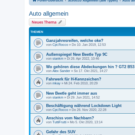
Foren-Übersicht
Scirocco Allgemein (alle Typen)
Auto al
Auto allgemein
Neues Thema
THEMEN
Ganzjahresreifen, welche oke?
von
Cpt.Rocco
»
Do 10. Jan 2019, 12:53
Außenspiegel New Beetle Typ 9C
von
stankm
»
Di 26. Apr 2022, 10:46
Wo gehören diese Abdeckungen hin ? GT2 B53
von
Alex Sander
»
So 17. Okt 2021, 14:27
Fahrwerk für H-Kennzeichen?
von
mkay
»
Mi 24. Feb 2010, 20:29
New Beetle geht immer aus
von
stankm
»
Di 29. Jun 2021, 14:52
Beschäftigung während Lockdown Light
von
Cpt.Rocco
»
Do 26. Nov 2020, 22:28
Anschiss vom Nachbarn?
von
TuttiFrutti
»
Mo 5. Okt 2020, 13:14
Gefahr des SUV