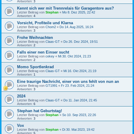
Antworten:
3
Kennt sich wer mit Trennrelais für Garagentore aus?
Letzter Beitrag von
Stephan
«
Mo 8. Dez 2025, 22:42
Antworten:
4
Vorsicht, Profiteile und Klarna
Letzter Beitrag von
Chom2
«
Do 14. Aug 2025, 16:24
Antworten:
3
Frohe Weihnachten
Letzter Beitrag von
Claas-GT
«
Do 26. Dez 2024, 19:51
Antworten:
2
Falls einer nen Einser sucht
Letzter Beitrag von
cekey
«
Mi 30. Okt 2024, 21:23
Antworten:
2
Momo Sportlenkrad
Letzter Beitrag von
Claas-GT
«
Mi 16. Okt 2024, 21:19
Antworten:
1
Eine traurige Nachricht, einer von uns fehlt von nun an
Letzter Beitrag von
GT1991
«
Fr 23. Feb 2024, 21:24
Antworten:
3
2024
Letzter Beitrag von
Claas-GT
«
Do 11. Jan 2024, 21:45
Antworten:
6
Stephan hat Geburtstag!
Letzter Beitrag von
Stephan
«
So 10. Sep 2023, 22:26
Antworten:
3
Vox
Letzter Beitrag von
Stephan
«
Di 30. Mai 2023, 19:42
Antworten:
5