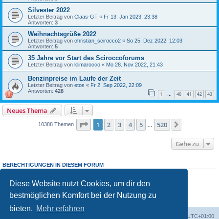
Silvester 2022
Letzter Beitrag von
Claas-GT
«
Fr 13. Jan 2023, 23:38
Antworten:
3
Weihnachtsgrüße 2022
Letzter Beitrag von
christian_scirocco2
«
So 25. Dez 2022, 12:03
Antworten:
5
35 Jahre vor Start des Sciroccoforums
Letzter Beitrag von
klimarocco
«
Mo 28. Nov 2022, 21:43
Benzinpreise im Laufe der Zeit
Letzter Beitrag von
etos
«
Fr 2. Sep 2022, 22:09
Antworten:
428
1
40
41
42
43
…
Neues Thema
Seite
1
von
520
1
2
3
4
5
520
Nächste
10388 Themen
…
Gehe zu
BERECHTIGUNGEN IN DIESEM FORUM
Du darfst
keine
neuen Themen in diesem Forum erstellen.
Du darfst
keine
Antworten zu Themen in diesem Forum erstellen.
Diese Website nutzt Cookies, um dir den
Du darfst deine Beiträge in diesem Forum
nicht
ändern.
bestmöglichen Komfort bei der Nutzung zu
Du darfst deine Beiträge in diesem Forum
nicht
löschen.
Du darfst
keine
Dateianhänge in diesem Forum erstellen.
bieten.
Mehr erfahren
Foren-Übersicht
Alle Zeiten sind
UTC+01:00