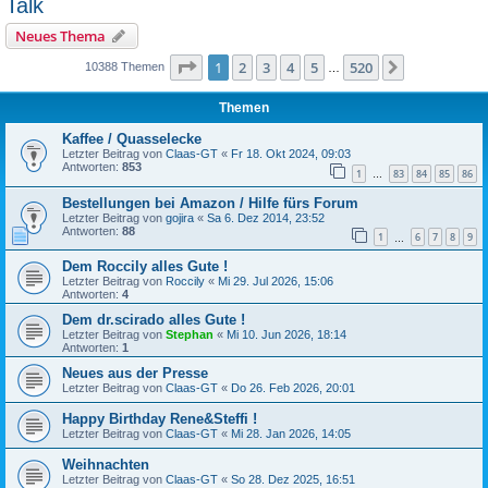
Talk
Neues Thema
Seite
1
von
520
1
2
3
4
5
520
Nächste
10388 Themen
…
Themen
Kaffee / Quasselecke
Letzter Beitrag von
Claas-GT
«
Fr 18. Okt 2024, 09:03
Antworten:
853
1
83
84
85
86
…
Bestellungen bei Amazon / Hilfe fürs Forum
Letzter Beitrag von
gojira
«
Sa 6. Dez 2014, 23:52
Antworten:
88
1
6
7
8
9
…
Dem Roccily alles Gute !
Letzter Beitrag von
Roccily
«
Mi 29. Jul 2026, 15:06
Antworten:
4
Dem dr.scirado alles Gute !
Letzter Beitrag von
Stephan
«
Mi 10. Jun 2026, 18:14
Antworten:
1
Neues aus der Presse
Letzter Beitrag von
Claas-GT
«
Do 26. Feb 2026, 20:01
Happy Birthday Rene&Steffi !
Letzter Beitrag von
Claas-GT
«
Mi 28. Jan 2026, 14:05
Weihnachten
Letzter Beitrag von
Claas-GT
«
So 28. Dez 2025, 16:51