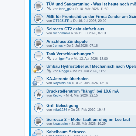
TÜV und Saugertuning - Was ist heute noch mö
von
leon_gt2
»
Di 10. Mär 2026, 11:59
ABE für Frontschürze der Firma Zender am Sci
von
GT1981FR
»
Do 16. Jul 2026, 20:20
Scirocco GT2 geht einfach aus
von
roccomania
»
Sa 11. Jul 2026, 07:01
Anschluss Zündspule
von
Jemos
»
Do 2. Jul 2026, 07:18
Tank Verschlauchungen?
von
Igel-Fix
»
Mo 13. Apr 2026, 13:00
Umbau Hydrostößel auf Mechanisch nach Opelc
von
Reggo
»
Mo 29. Jun 2026, 11:51
KA-Jetronic überholen
von
Royalblau90
»
Di 23. Jun 2026, 13:14
Druckstellerstrom "hängt" bei 18,6 mA
von
Kecko
»
Mi 4. Mär 2026, 22:15
Grill Befestigung
von
mike1234
»
Do 25. Feb 2010, 19:48
Scirocco 2 – Motor läuft unruhig im Leerlauf
von
lucaspalm
»
Sa 28. Mär 2026, 10:29
Kabelbaum Scirocco