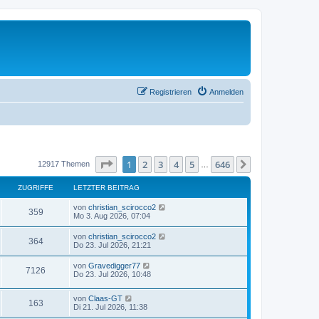
Registrieren
Anmelden
Seite
1
von
646
1
2
3
4
5
646
Nächste
12917 Themen
…
ZUGRIFFE
LETZTER BEITRAG
L
von
christian_scirocco2
Z
359
e
Mo 3. Aug 2026, 07:04
t
u
z
L
von
christian_scirocco2
Z
364
t
e
Do 23. Jul 2026, 21:21
g
e
t
r
u
z
L
von
Gravedigger77
r
B
Z
7126
t
e
Do 23. Jul 2026, 10:48
e
g
e
t
i
i
r
u
z
t
r
B
L
von
Claas-GT
t
r
Z
163
f
e
g
e
Di 21. Jul 2026, 11:38
e
a
i
i
t
r
g