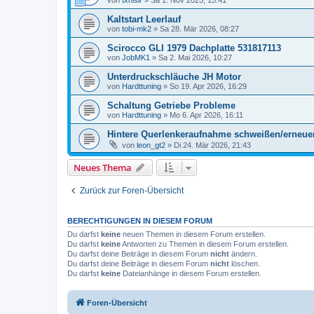
von
txnislr
»
Sa 1. Nov 2025, 15:41
Kaltstart Leerlauf
von
tobi-mk2
»
Sa 28. Mär 2026, 08:27
Scirocco GLI 1979 Dachplatte 531817113
von
JobMK1
»
Sa 2. Mai 2026, 10:27
Unterdruckschläuche JH Motor
von
Hardttuning
»
So 19. Apr 2026, 16:29
Schaltung Getriebe Probleme
von
Hardttuning
»
Mo 6. Apr 2026, 16:11
Hintere Querlenkeraufnahme schweißen/erneue
von
leon_gt2
»
Di 24. Mär 2026, 21:43
Neues Thema
Zurück zur Foren-Übersicht
BERECHTIGUNGEN IN DIESEM FORUM
Du darfst
keine
neuen Themen in diesem Forum erstellen.
Du darfst
keine
Antworten zu Themen in diesem Forum erstellen.
Du darfst deine Beiträge in diesem Forum
nicht
ändern.
Du darfst deine Beiträge in diesem Forum
nicht
löschen.
Du darfst
keine
Dateianhänge in diesem Forum erstellen.
Foren-Übersicht