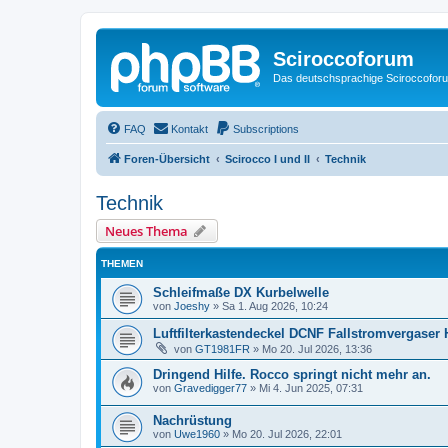
Sciroccoforum
Das deutschsprachige Sciroccofor
FAQ
Kontakt
Subscriptions
Foren-Übersicht
Scirocco I und II
Technik
Technik
Neues Thema
THEMEN
Schleifmaße DX Kurbelwelle
von
Joeshy
»
Sa 1. Aug 2026, 10:24
Luftfilterkastendeckel DCNF Fallstromvergaser
von
GT1981FR
»
Mo 20. Jul 2026, 13:36
Dringend Hilfe. Rocco springt nicht mehr an.
von
Gravedigger77
»
Mi 4. Jun 2025, 07:31
Nachrüstung
von
Uwe1960
»
Mo 20. Jul 2026, 22:01