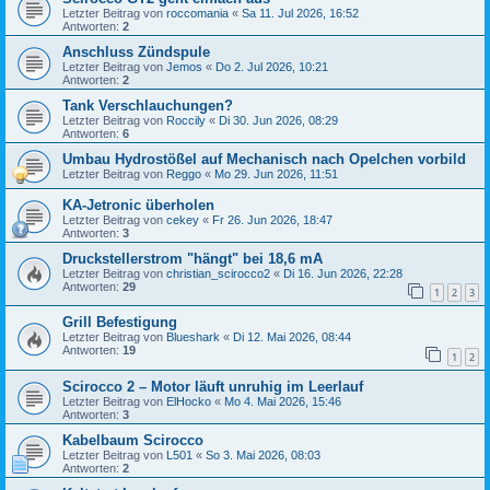
Letzter Beitrag von
roccomania
«
Sa 11. Jul 2026, 16:52
Antworten:
2
Anschluss Zündspule
Letzter Beitrag von
Jemos
«
Do 2. Jul 2026, 10:21
Antworten:
2
Tank Verschlauchungen?
Letzter Beitrag von
Roccily
«
Di 30. Jun 2026, 08:29
Antworten:
6
Umbau Hydrostößel auf Mechanisch nach Opelchen vorbild
Letzter Beitrag von
Reggo
«
Mo 29. Jun 2026, 11:51
KA-Jetronic überholen
Letzter Beitrag von
cekey
«
Fr 26. Jun 2026, 18:47
Antworten:
3
Druckstellerstrom "hängt" bei 18,6 mA
Letzter Beitrag von
christian_scirocco2
«
Di 16. Jun 2026, 22:28
Antworten:
29
1
2
3
Grill Befestigung
Letzter Beitrag von
Blueshark
«
Di 12. Mai 2026, 08:44
Antworten:
19
1
2
Scirocco 2 – Motor läuft unruhig im Leerlauf
Letzter Beitrag von
ElHocko
«
Mo 4. Mai 2026, 15:46
Antworten:
3
Kabelbaum Scirocco
Letzter Beitrag von
L501
«
So 3. Mai 2026, 08:03
Antworten:
2