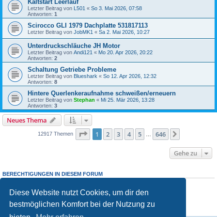
Kaltstart Leerlauf
Letzter Beitrag von
L501
«
So 3. Mai 2026, 07:58
Antworten:
1
Scirocco GLI 1979 Dachplatte 531817113
Letzter Beitrag von
JobMK1
«
Sa 2. Mai 2026, 10:27
Unterdruckschläuche JH Motor
Letzter Beitrag von
Andi121
«
Mo 20. Apr 2026, 20:22
Antworten:
2
Schaltung Getriebe Probleme
Letzter Beitrag von
Blueshark
«
So 12. Apr 2026, 12:32
Antworten:
8
Hintere Querlenkeraufnahme schweißen/erneuern
Letzter Beitrag von
Stephan
«
Mi 25. Mär 2026, 13:28
Antworten:
3
Neues Thema
Seite
1
von
646
1
2
3
4
5
646
Nächste
12917 Themen
…
Gehe zu
BERECHTIGUNGEN IN DIESEM FORUM
Du darfst
keine
neuen Themen in diesem Forum erstellen.
Du darfst
keine
Antworten zu Themen in diesem Forum erstellen.
Diese Website nutzt Cookies, um dir den
Du darfst deine Beiträge in diesem Forum
nicht
ändern.
bestmöglichen Komfort bei der Nutzung zu
Du darfst deine Beiträge in diesem Forum
nicht
löschen.
Du darfst
keine
Dateianhänge in diesem Forum erstellen.