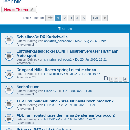
Technik
Neues Thema
Seite
1
von
646
1
2
3
4
5
646
Nächste
12917 Themen
…
Themen
Schleifmaße DX Kurbelwelle
Letzter Beitrag von
christian_scirocco2
«
Mo 3. Aug 2026, 07:04
Antworten:
2
Luftfilterkastendeckel DCNF Fallstromvergaser Hartmann
Motorsport
Letzter Beitrag von
christian_scirocco2
«
Do 23. Jul 2026, 21:21
Antworten:
3
Dringend Hilfe. Rocco springt nicht mehr an.
Letzter Beitrag von
Gravedigger77
«
Do 23. Jul 2026, 10:48
Antworten:
31
1
2
3
4
Nachrüstung
Letzter Beitrag von
Claas-GT
«
Di 21. Jul 2026, 11:38
Antworten:
1
TÜV und Saugertuning - Was ist heute noch möglich?
Letzter Beitrag von
GT1981FR
«
So 19. Jul 2026, 19:29
Antworten:
8
ABE für Frontschürze der Firma Zender am Scirocco 2
Letzter Beitrag von
GT1981FR
«
So 19. Jul 2026, 19:02
Antworten:
4
Scirocco GT2 geht einfach aus