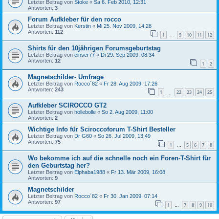
Letzter Beitrag von
Stoke
«
Sa 6. Feb 2010, 12:31
Antworten:
3
Forum Aufkleber für den rocco
Letzter Beitrag von
Kerstin
«
Mi 25. Nov 2009, 14:28
Antworten:
112
1
9
10
11
12
…
Shirts für den 10jährigen Forumsgeburtstag
Letzter Beitrag von
einser77
«
Di 29. Sep 2009, 08:34
Antworten:
12
1
2
Magnetschilder- Umfrage
Letzter Beitrag von
Rocco´82
«
Fr 28. Aug 2009, 17:26
Antworten:
243
1
22
23
24
25
…
Aufkleber SCIROCCO GT2
Letzter Beitrag von
hollebolle
«
So 2. Aug 2009, 11:00
Antworten:
2
Wichtige Info für Sciroccoforum T-Shirt Besteller
Letzter Beitrag von
Dr G60
«
So 26. Jul 2009, 13:49
Antworten:
75
1
5
6
7
8
…
Wo bekomme ich auf die schnelle noch ein Foren-T-Shirt für
den Geburtstag her?
Letzter Beitrag von
Elphaba1988
«
Fr 13. Mär 2009, 16:08
Antworten:
9
Magnetschilder
Letzter Beitrag von
Rocco´82
«
Fr 30. Jan 2009, 07:14
Antworten:
97
1
7
8
9
10
…