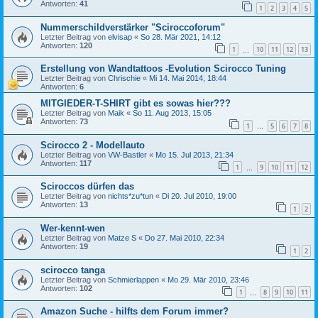
Antworten:
41
1
2
3
4
5
Nummerschildverstärker "Sciroccoforum"
Letzter Beitrag von
elvisap
«
So 28. Mär 2021, 14:12
Antworten:
120
1
10
11
12
13
…
Erstellung von Wandtattoos -Evolution Scirocco Tuning
Letzter Beitrag von
Chrischie
«
Mi 14. Mai 2014, 18:44
Antworten:
6
MITGIEDER-T-SHIRT gibt es sowas hier???
Letzter Beitrag von
Maik
«
So 11. Aug 2013, 15:05
Antworten:
73
1
5
6
7
8
…
Scirocco 2 - Modellauto
Letzter Beitrag von
VW-Bastler
«
Mo 15. Jul 2013, 21:34
Antworten:
117
1
9
10
11
12
…
Sciroccos dürfen das
Letzter Beitrag von
nichts*zu*tun
«
Di 20. Jul 2010, 19:00
Antworten:
13
1
2
Wer-kennt-wen
Letzter Beitrag von
Matze S
«
Do 27. Mai 2010, 22:34
Antworten:
19
1
2
scirocco tanga
Letzter Beitrag von
Schmierlappen
«
Mo 29. Mär 2010, 23:46
Antworten:
102
1
8
9
10
11
…
Amazon Suche - hilfts dem Forum immer?