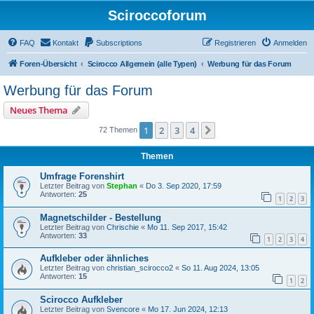
Sciroccoforum
FAQ
Kontakt
Subscriptions
Registrieren
Anmelden
Foren-Übersicht
Scirocco Allgemein (alle Typen)
Werbung für das Forum
Werbung für das Forum
Neues Thema
1
2
3
4
Nächste
72 Themen
Themen
Umfrage Forenshirt
Letzter Beitrag von
Stephan
«
Do 3. Sep 2020, 17:59
Antworten:
25
1
2
3
Magnetschilder - Bestellung
Letzter Beitrag von
Chrischie
«
Mo 11. Sep 2017, 15:42
Antworten:
33
1
2
3
4
Aufkleber oder ähnliches
Letzter Beitrag von
christian_scirocco2
«
So 11. Aug 2024, 13:05
Antworten:
15
1
2
Scirocco Aufkleber
Letzter Beitrag von
Svencore
«
Mo 17. Jun 2024, 12:13