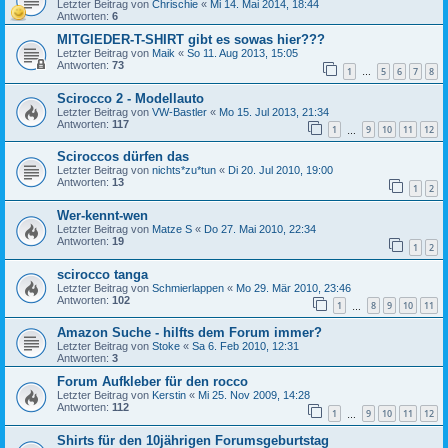
Letzter Beitrag von
Chrischie
«
Mi 14. Mai 2014, 18:44
Antworten:
6
MITGIEDER-T-SHIRT gibt es sowas hier???
Letzter Beitrag von
Maik
«
So 11. Aug 2013, 15:05
Antworten:
73
1
5
6
7
8
…
Scirocco 2 - Modellauto
Letzter Beitrag von
VW-Bastler
«
Mo 15. Jul 2013, 21:34
Antworten:
117
1
9
10
11
12
…
Sciroccos dürfen das
Letzter Beitrag von
nichts*zu*tun
«
Di 20. Jul 2010, 19:00
Antworten:
13
1
2
Wer-kennt-wen
Letzter Beitrag von
Matze S
«
Do 27. Mai 2010, 22:34
Antworten:
19
1
2
scirocco tanga
Letzter Beitrag von
Schmierlappen
«
Mo 29. Mär 2010, 23:46
Antworten:
102
1
8
9
10
11
…
Amazon Suche - hilfts dem Forum immer?
Letzter Beitrag von
Stoke
«
Sa 6. Feb 2010, 12:31
Antworten:
3
Forum Aufkleber für den rocco
Letzter Beitrag von
Kerstin
«
Mi 25. Nov 2009, 14:28
Antworten:
112
1
9
10
11
12
…
Shirts für den 10jährigen Forumsgeburtstag