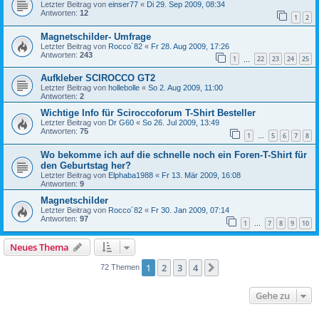
Letzter Beitrag von
einser77
«
Di 29. Sep 2009, 08:34
Antworten:
12
1
2
Magnetschilder- Umfrage
Letzter Beitrag von
Rocco´82
«
Fr 28. Aug 2009, 17:26
Antworten:
243
1
22
23
24
25
…
Aufkleber SCIROCCO GT2
Letzter Beitrag von
hollebolle
«
So 2. Aug 2009, 11:00
Antworten:
2
Wichtige Info für Sciroccoforum T-Shirt Besteller
Letzter Beitrag von
Dr G60
«
So 26. Jul 2009, 13:49
Antworten:
75
1
5
6
7
8
…
Wo bekomme ich auf die schnelle noch ein Foren-T-Shirt für
den Geburtstag her?
Letzter Beitrag von
Elphaba1988
«
Fr 13. Mär 2009, 16:08
Antworten:
9
Magnetschilder
Letzter Beitrag von
Rocco´82
«
Fr 30. Jan 2009, 07:14
Antworten:
97
1
7
8
9
10
…
Neues Thema
1
2
3
4
Nächste
72 Themen
Gehe zu