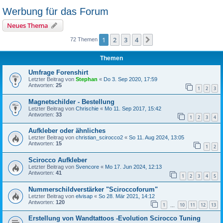
Werbung für das Forum
Neues Thema
1
2
3
4
Nächste
72 Themen
Themen
Umfrage Forenshirt
Letzter Beitrag von
Stephan
«
Do 3. Sep 2020, 17:59
Antworten:
25
1
2
3
Magnetschilder - Bestellung
Letzter Beitrag von
Chrischie
«
Mo 11. Sep 2017, 15:42
Antworten:
33
1
2
3
4
Aufkleber oder ähnliches
Letzter Beitrag von
christian_scirocco2
«
So 11. Aug 2024, 13:05
Antworten:
15
1
2
Scirocco Aufkleber
Letzter Beitrag von
Svencore
«
Mo 17. Jun 2024, 12:13
Antworten:
41
1
2
3
4
5
Nummerschildverstärker "Sciroccoforum"
Letzter Beitrag von
elvisap
«
So 28. Mär 2021, 14:12
Antworten:
120
1
10
11
12
13
…
Erstellung von Wandtattoos -Evolution Scirocco Tuning