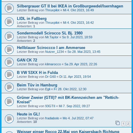
Silbergrauer GT II bei IKEA in Großburgwedel/Isernhagen
Letzter Beitrag von
Thruxpilot
«
Mi 4. Okt 2023, 16:49
LIDL in Faßberg
Letzter Beitrag von
Thruxpilot
«
Mi 4. Okt 2023, 16:42
Antworten:
1
Sondermodell Scirocco SL Bj. 1980
Letzter Beitrag von
Mr.Taylor
«
So 9. Jul 2023, 18:59
Antworten:
2
Hellblauer Sciroccco I am Ammersee
Letzter Beitrag von
Nutzer_1234
«
So 28. Mai 2023, 13:45
GAN CK 72
Letzter Beitrag von
klimarocco
«
Sa 29. Apr 2023, 22:26
B VW 53XX H in Fulda
Letzter Beitrag von
Dr G60
«
Di 11. Apr 2023, 19:54
Beim Tüv in Hamburg
Letzter Beitrag von
Egli
«
Fr 28. Okt 2022, 12:30
Grüner Zweier (GTII)? mit BK-Kennzeichen am "Rettich-
Kreisel"
Letzter Beitrag von
93GTII
«
Mi 7. Sep 2022, 09:27
Heute in GL!
Letzter Beitrag von
fradiabolo
«
Mo 4. Jul 2022, 07:47
Antworten:
10
1
2
Weisser einser Rocco 22.Mai von Kaisersbach Richtung