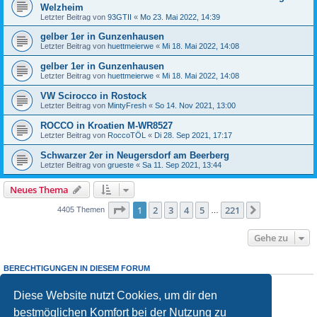
Welzheim
Letzter Beitrag von
93GTII
«
Mo 23. Mai 2022, 14:39
gelber 1er in Gunzenhausen
Letzter Beitrag von
huettmeierwe
«
Mi 18. Mai 2022, 14:08
gelber 1er in Gunzenhausen
Letzter Beitrag von
huettmeierwe
«
Mi 18. Mai 2022, 14:08
VW Scirocco in Rostock
Letzter Beitrag von
MintyFresh
«
So 14. Nov 2021, 13:00
ROCCO in Kroatien M-WR8527
Letzter Beitrag von
RoccoTÖL
«
Di 28. Sep 2021, 17:17
Schwarzer 2er in Neugersdorf am Beerberg
Letzter Beitrag von
grueste
«
Sa 11. Sep 2021, 13:44
Neues Thema
Seite
1
von
221
1
2
3
4
5
221
Nächste
4405 Themen
…
Gehe zu
BERECHTIGUNGEN IN DIESEM FORUM
Du darfst
keine
neuen Themen in diesem Forum erstellen.
Du darfst
keine
Antworten zu Themen in diesem Forum erstellen.
Diese Website nutzt Cookies, um dir den
Du darfst deine Beiträge in diesem Forum
nicht
ändern.
bestmöglichen Komfort bei der Nutzung zu
Du darfst deine Beiträge in diesem Forum
nicht
löschen.