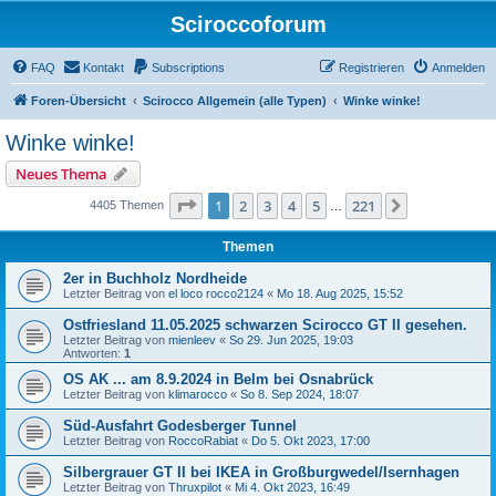
Sciroccoforum
FAQ
Kontakt
Subscriptions
Registrieren
Anmelden
Foren-Übersicht
Scirocco Allgemein (alle Typen)
Winke winke!
Winke winke!
Neues Thema
Seite
1
von
221
1
2
3
4
5
221
Nächste
4405 Themen
…
Themen
2er in Buchholz Nordheide
Letzter Beitrag von
el loco rocco2124
«
Mo 18. Aug 2025, 15:52
Ostfriesland 11.05.2025 schwarzen Scirocco GT II gesehen.
Letzter Beitrag von
mienleev
«
So 29. Jun 2025, 19:03
Antworten:
1
OS AK ... am 8.9.2024 in Belm bei Osnabrück
Letzter Beitrag von
klimarocco
«
So 8. Sep 2024, 18:07
Süd-Ausfahrt Godesberger Tunnel
Letzter Beitrag von
RoccoRabiat
«
Do 5. Okt 2023, 17:00
Silbergrauer GT II bei IKEA in Großburgwedel/Isernhagen
Letzter Beitrag von
Thruxpilot
«
Mi 4. Okt 2023, 16:49