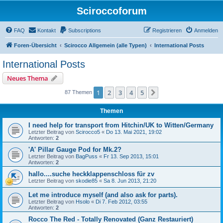
Sciroccoforum
FAQ
Kontakt
Subscriptions
Registrieren
Anmelden
Foren-Übersicht
Scirocco Allgemein (alle Typen)
International Posts
International Posts
Neues Thema
1
2
3
4
5
Nächste
87 Themen
Themen
I need help for transport from Hitchin/UK to Witten/Germany
Letzter Beitrag von
Scirocco5
«
Do 13. Mai 2021, 19:02
Antworten:
2
'A' Pillar Gauge Pod for Mk.2?
Letzter Beitrag von
BagPuss
«
Fr 13. Sep 2013, 15:01
Antworten:
2
hallo....suche heckklappenschloss für zv
Letzter Beitrag von
skodie85
«
Sa 8. Jun 2013, 21:20
Let me introduce myself (and also ask for parts).
Letzter Beitrag von
Hsolo
«
Di 7. Feb 2012, 03:55
Antworten:
2
Rocco The Red - Totally Renovated (Ganz Restauriert)