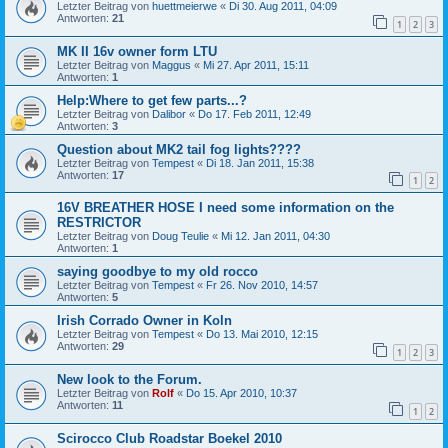
Letzter Beitrag von
huettmeierwe
«
Di 30. Aug 2011, 04:09
Antworten:
21
1
2
3
MK II 16v owner form LTU
Letzter Beitrag von
Maggus
«
Mi 27. Apr 2011, 15:11
Antworten:
1
Help:Where to get few parts...?
Letzter Beitrag von
Dalibor
«
Do 17. Feb 2011, 12:49
Antworten:
3
Question about MK2 tail fog lights????
Letzter Beitrag von
Tempest
«
Di 18. Jan 2011, 15:38
Antworten:
17
1
2
16V BREATHER HOSE I need some information on the
RESTRICTOR
Letzter Beitrag von
Doug Teulie
«
Mi 12. Jan 2011, 04:30
Antworten:
1
saying goodbye to my old rocco
Letzter Beitrag von
Tempest
«
Fr 26. Nov 2010, 14:57
Antworten:
5
Irish Corrado Owner in Koln
Letzter Beitrag von
Tempest
«
Do 13. Mai 2010, 12:15
Antworten:
29
1
2
3
New look to the Forum.
Letzter Beitrag von
Rolf
«
Do 15. Apr 2010, 10:37
Antworten:
11
1
2
Scirocco Club Roadstar Boekel 2010