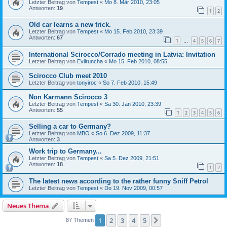
Letzter Beitrag von
Tempest
«
Mo 8. Mär 2010, 23:05
Antworten:
19
1
2
Old car learns a new trick.
Letzter Beitrag von
Tempest
«
Mo 15. Feb 2010, 23:39
Antworten:
67
1
4
5
6
7
…
International Scirocco/Corrado meeting in Latvia: Invitation
Letzter Beitrag von
Evilruncha
«
Mo 15. Feb 2010, 08:55
Scirocco Club meet 2010
Letzter Beitrag von
tonyiroc
«
So 7. Feb 2010, 15:49
Non Karmann Scirocco 3
Letzter Beitrag von
Tempest
«
Sa 30. Jan 2010, 23:39
Antworten:
55
1
2
3
4
5
6
Selling a car to Germany?
Letzter Beitrag von
MBO
«
So 6. Dez 2009, 11:37
Antworten:
3
Work trip to Germany...
Letzter Beitrag von
Tempest
«
Sa 5. Dez 2009, 21:51
Antworten:
18
1
2
The latest news according to the rather funny Sniff Petrol
Letzter Beitrag von
Tempest
«
Do 19. Nov 2009, 00:57
Neues Thema
1
2
3
4
5
Nächste
87 Themen