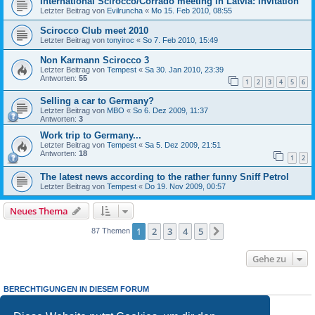
International Scirocco/Corrado meeting in Latvia: Invitation
Letzter Beitrag von
Evilruncha
«
Mo 15. Feb 2010, 08:55
Scirocco Club meet 2010
Letzter Beitrag von
tonyiroc
«
So 7. Feb 2010, 15:49
Non Karmann Scirocco 3
Letzter Beitrag von
Tempest
«
Sa 30. Jan 2010, 23:39
Antworten:
55
1
2
3
4
5
6
Selling a car to Germany?
Letzter Beitrag von
MBO
«
So 6. Dez 2009, 11:37
Antworten:
3
Work trip to Germany...
Letzter Beitrag von
Tempest
«
Sa 5. Dez 2009, 21:51
Antworten:
18
1
2
The latest news according to the rather funny Sniff Petrol
Letzter Beitrag von
Tempest
«
Do 19. Nov 2009, 00:57
Neues Thema
1
2
3
4
5
Nächste
87 Themen
Gehe zu
BERECHTIGUNGEN IN DIESEM FORUM
Du darfst
keine
neuen Themen in diesem Forum erstellen.
Du darfst
keine
Antworten zu Themen in diesem Forum erstellen.