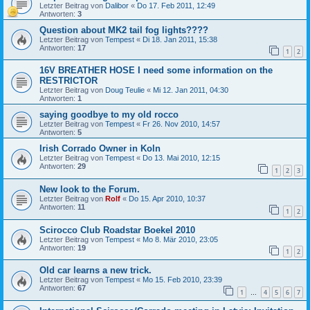
Letzter Beitrag von
Dalibor
«
Do 17. Feb 2011, 12:49
Antworten:
3
Question about MK2 tail fog lights????
Letzter Beitrag von
Tempest
«
Di 18. Jan 2011, 15:38
Antworten:
17
1
2
16V BREATHER HOSE I need some information on the
RESTRICTOR
Letzter Beitrag von
Doug Teulie
«
Mi 12. Jan 2011, 04:30
Antworten:
1
saying goodbye to my old rocco
Letzter Beitrag von
Tempest
«
Fr 26. Nov 2010, 14:57
Antworten:
5
Irish Corrado Owner in Koln
Letzter Beitrag von
Tempest
«
Do 13. Mai 2010, 12:15
Antworten:
29
1
2
3
New look to the Forum.
Letzter Beitrag von
Rolf
«
Do 15. Apr 2010, 10:37
Antworten:
11
1
2
Scirocco Club Roadstar Boekel 2010
Letzter Beitrag von
Tempest
«
Mo 8. Mär 2010, 23:05
Antworten:
19
1
2
Old car learns a new trick.
Letzter Beitrag von
Tempest
«
Mo 15. Feb 2010, 23:39
Antworten:
67
1
4
5
6
7
…