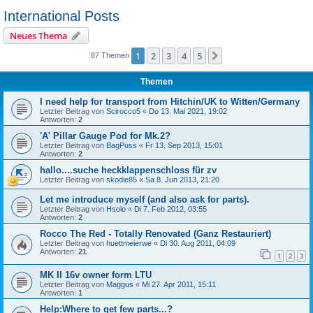
International Posts
Neues Thema
1
2
3
4
5
Nächste
87 Themen
Themen
I need help for transport from Hitchin/UK to Witten/Germany
Letzter Beitrag von
Scirocco5
«
Do 13. Mai 2021, 19:02
Antworten:
2
'A' Pillar Gauge Pod for Mk.2?
Letzter Beitrag von
BagPuss
«
Fr 13. Sep 2013, 15:01
Antworten:
2
hallo....suche heckklappenschloss für zv
Letzter Beitrag von
skodie85
«
Sa 8. Jun 2013, 21:20
Let me introduce myself (and also ask for parts).
Letzter Beitrag von
Hsolo
«
Di 7. Feb 2012, 03:55
Antworten:
2
Rocco The Red - Totally Renovated (Ganz Restauriert)
Letzter Beitrag von
huettmeierwe
«
Di 30. Aug 2011, 04:09
Antworten:
21
1
2
3
MK II 16v owner form LTU
Letzter Beitrag von
Maggus
«
Mi 27. Apr 2011, 15:11
Antworten:
1
Help:Where to get few parts...?