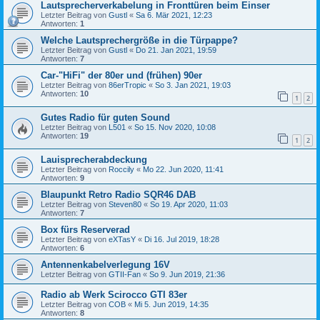
Lautsprecherverkabelung in Fronttüren beim Einser
Letzter Beitrag von
Gustl
«
Sa 6. Mär 2021, 12:23
Antworten:
1
Welche Lautsprechergröße in die Türpappe?
Letzter Beitrag von
Gustl
«
Do 21. Jan 2021, 19:59
Antworten:
7
Car-"HiFi" der 80er und (frühen) 90er
Letzter Beitrag von
86erTropic
«
So 3. Jan 2021, 19:03
Antworten:
10
1
2
Gutes Radio für guten Sound
Letzter Beitrag von
L501
«
So 15. Nov 2020, 10:08
Antworten:
19
1
2
Lauisprecherabdeckung
Letzter Beitrag von
Roccily
«
Mo 22. Jun 2020, 11:41
Antworten:
9
Blaupunkt Retro Radio SQR46 DAB
Letzter Beitrag von
Steven80
«
So 19. Apr 2020, 11:03
Antworten:
7
Box fürs Reserverad
Letzter Beitrag von
eXTasY
«
Di 16. Jul 2019, 18:28
Antworten:
6
Antennenkabelverlegung 16V
Letzter Beitrag von
GTII-Fan
«
So 9. Jun 2019, 21:36
Radio ab Werk Scirocco GTI 83er
Letzter Beitrag von
COB
«
Mi 5. Jun 2019, 14:35
Antworten:
8