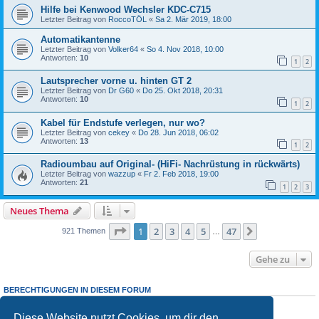
Hilfe bei Kenwood Wechsler KDC-C715
Letzter Beitrag von
RoccoTÖL
«
Sa 2. Mär 2019, 18:00
Automatikantenne
Letzter Beitrag von
Volker64
«
So 4. Nov 2018, 10:00
Antworten:
10
1
2
Lautsprecher vorne u. hinten GT 2
Letzter Beitrag von
Dr G60
«
Do 25. Okt 2018, 20:31
Antworten:
10
1
2
Kabel für Endstufe verlegen, nur wo?
Letzter Beitrag von
cekey
«
Do 28. Jun 2018, 06:02
Antworten:
13
1
2
Radioumbau auf Original- (HiFi- Nachrüstung in rückwärts)
Letzter Beitrag von
wazzup
«
Fr 2. Feb 2018, 19:00
Antworten:
21
1
2
3
Neues Thema
Seite
1
von
47
1
2
3
4
5
47
Nächste
921 Themen
…
Gehe zu
BERECHTIGUNGEN IN DIESEM FORUM
Du darfst
keine
neuen Themen in diesem Forum erstellen.
Du darfst
keine
Antworten zu Themen in diesem Forum erstellen.
Diese Website nutzt Cookies, um dir den