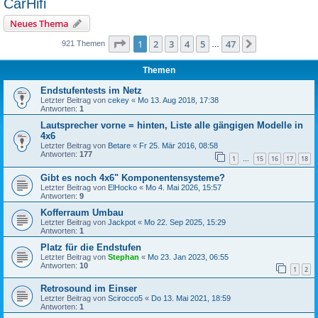
CarHifi
Neues Thema
Seite
1
von
47
1
2
3
4
5
47
Nächste
921 Themen
…
Themen
Endstufentests im Netz
Letzter Beitrag von
cekey
«
Mo 13. Aug 2018, 17:38
Antworten:
1
Lautsprecher vorne = hinten, Liste alle gängigen Modelle in
4x6
Letzter Beitrag von
Betare
«
Fr 25. Mär 2016, 08:58
Antworten:
177
1
15
16
17
18
…
Gibt es noch 4x6" Komponentensysteme?
Letzter Beitrag von
ElHocko
«
Mo 4. Mai 2026, 15:57
Antworten:
9
Kofferraum Umbau
Letzter Beitrag von
Jackpot
«
Mo 22. Sep 2025, 15:29
Antworten:
1
Platz für die Endstufen
Letzter Beitrag von
Stephan
«
Mo 23. Jan 2023, 06:55
Antworten:
10
1
2
Retrosound im Einser
Letzter Beitrag von
Scirocco5
«
Do 13. Mai 2021, 18:59
Antworten:
1