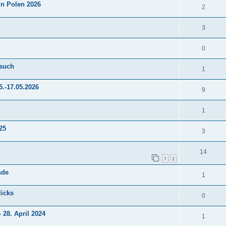
t
in Polen 2026
w
A
2
r
t
e
o
n
t
w
A
3
n
r
t
e
o
n
t
w
A
0
n
r
t
e
o
n
t
rsuch
w
A
1
n
r
t
e
o
n
t
5.-17.05.2026
w
A
9
n
r
t
e
o
n
t
w
A
1
n
r
t
e
o
n
t
25
w
A
3
n
r
t
e
o
n
t
w
A
14
n
r
t
1
2
e
o
n
t
w
nde
n
A
1
r
t
e
o
n
t
w
licks
n
A
0
r
t
e
o
n
t
 28. April 2024
w
n
A
1
r
t
e