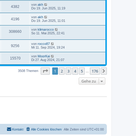
g
i
r
u
f
z
t
L
von
akh
r
B
Z
4382
t
r
e
f
Do 19. Jun 2025, 11:19
e
g
e
e
a
t
i
i
r
u
g
z
t
f
L
von
akh
r
B
Z
4196
t
r
e
f
Do 19. Jun 2025, 11:01
e
g
e
a
e
t
i
i
r
u
g
z
t
f
L
von
klimarocco
r
B
Z
308660
t
r
e
f
So 11. Mai 2025, 22:41
e
g
e
a
e
t
i
i
r
u
g
z
t
f
r
B
L
von
rocco87
t
r
Z
9256
f
e
g
e
Mi 11. Sep 2024, 19:24
e
a
e
i
i
t
r
g
u
t
f
z
r
B
L
von
MoorKai
r
Z
15570
t
f
e
e
Di 27. Aug 2024, 21:07
a
g
e
e
i
i
t
g
r
u
t
f
z
r
B
r
Seite
1
von
176
1
2
3
4
5
176
t
Nächste
f
3508 Themen
…
e
a
g
e
e
i
g
i
r
f
t
Gehe zu
r
B
r
f
e
e
a
i
i
g
t
f
r
f
a
e
g
f
e
Kontakt
Alle Cookies löschen
Alle Zeiten sind
UTC+01:00