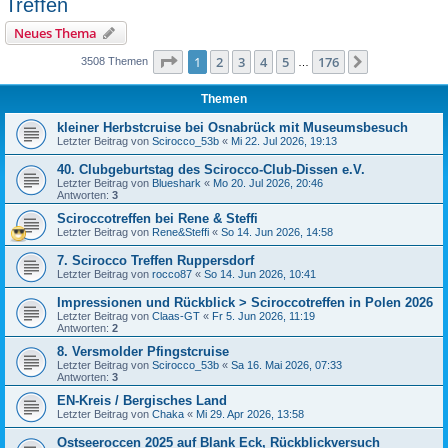
Treffen
Neues Thema
Seite
1
von
176
1
2
3
4
5
176
Nächste
3508 Themen
…
Themen
kleiner Herbstcruise bei Osnabrück mit Museumsbesuch
Letzter Beitrag von
Scirocco_53b
«
Mi 22. Jul 2026, 19:13
40. Clubgeburtstag des Scirocco-Club-Dissen e.V.
Letzter Beitrag von
Blueshark
«
Mo 20. Jul 2026, 20:46
Antworten:
3
Sciroccotreffen bei Rene & Steffi
Letzter Beitrag von
Rene&Steffi
«
So 14. Jun 2026, 14:58
7. Scirocco Treffen Ruppersdorf
Letzter Beitrag von
rocco87
«
So 14. Jun 2026, 10:41
Impressionen und Rückblick > Sciroccotreffen in Polen 2026
Letzter Beitrag von
Claas-GT
«
Fr 5. Jun 2026, 11:19
Antworten:
2
8. Versmolder Pfingstcruise
Letzter Beitrag von
Scirocco_53b
«
Sa 16. Mai 2026, 07:33
Antworten:
3
EN-Kreis / Bergisches Land
Letzter Beitrag von
Chaka
«
Mi 29. Apr 2026, 13:58
Ostseeroccen 2025 auf Blank Eck, Rückblickversuch