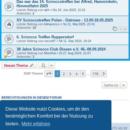
Das war das 14. Sciroccotreffen bei Alfred, Hamminkeln,
Himmelfahrt 2025
Letzter Beitrag von
akh
«
Do 19. Jun 2025, 11:01
Antworten:
2
XV Sciroccotreffen Polen - Ostrowo - 13.05-18.05.2025
Letzter Beitrag von
klimarocco
«
So 11. Mai 2025, 22:41
Antworten:
15
1
2
6. Scirocco Treffen Ruppersdorf
Letzter Beitrag von
rocco87
«
Mi 11. Sep 2024, 19:24
38 Jahre Scirocco Club Dissen e.V. 06.-08.09.2024
Letzter Beitrag von
MoorKai
«
Di 27. Aug 2024, 21:07
Antworten:
3
Neues Thema
Seite
1
von
176
1
2
3
4
5
176
Nächste
3508 Themen
…
Gehe zu
BERECHTIGUNGEN IN DIESEM FORUM
Du darfst
keine
neuen Themen in diesem Forum erstellen.
Du darfst
keine
Antworten zu Themen in diesem Forum erstellen.
Diese Website nutzt Cookies, um dir den
Du darfst deine Beiträge in diesem Forum
nicht
ändern.
bestmöglichen Komfort bei der Nutzung zu
Du darfst deine Beiträge in diesem Forum
nicht
löschen.
Du darfst
keine
Dateianhänge in diesem Forum erstellen.
bieten.
Mehr erfahren
Foren-Übersicht
Alle Zeiten sind
UTC+01:00