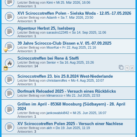
Letzter Beitrag von
Kimi
«
Mi 25. Mär 2026, 16:06
Antworten:
1
XVI Sciroccotreffen Polen - Sielska Woda - 12.05.-17.05.2026
Letzter Beitrag von
Adamh
«
Sa 7. Mär 2026, 23:50
Antworten:
9
Alpentour Herbst 25, Iselsberg
Letzter Beitrag von
sarastro12345
«
So 14. Sep 2025, 11:06
Antworten:
1
39 Jahre Scirocco-Club Dissen e.V. 05.-07.09.2025
Letzter Beitrag von
MoorKai
«
Fr 22. Aug 2025, 21:16
Antworten:
3
Sciroccotreffen bei Rene & Steffi
Letzter Beitrag von
Senior
«
Sa 16. Aug 2025, 15:26
Antworten:
14
1
2
Sciroccotreffen 23. bis 25.8.2024 West-Niederlande
Letzter Beitrag von
christianrolfes
«
Mo 4. Aug 2025, 10:07
Antworten:
1
Dorfmark Reloaded 2025 - Versuch eines Rückblicks
Letzter Beitrag von
klimarocco
«
Mo 21. Jul 2025, 22:53
Grillen im April - 85368 Moosburg (Südbayern) - 28. April
2024
Letzter Beitrag von
jankowalski842
«
Mi 25. Jun 2025, 16:07
Antworten:
1
XV Sciroccotreffen Polen 2025 - Versuch einer Nachlese
Letzter Beitrag von
akh
«
Do 19. Jun 2025, 11:19
Antworten:
3