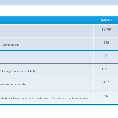
THEMEN
T
18769
h
T
299
e
 Fragen stellen!
h
m
T
921
e
e
h
m
n
T
12917
e
e
Anleitungen aber in die FAQ!
h
m
n
T
427
e
e
tieren und vorstellen.
h
m
n
e
T
56
e
e Arbeit leisten oder sich mit der alten Technik noch gut auskennen.
m
h
n
e
e
n
m