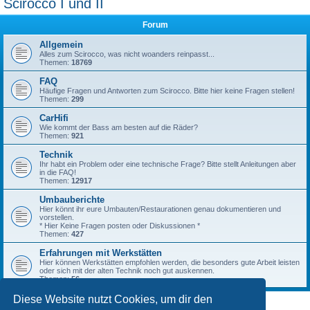
Scirocco I und II
Forum
Allgemein
Alles zum Scirocco, was nicht woanders reinpasst...
Themen:
18769
FAQ
Häufige Fragen und Antworten zum Scirocco. Bitte hier keine Fragen stellen!
Themen:
299
CarHifi
Wie kommt der Bass am besten auf die Räder?
Themen:
921
Technik
Ihr habt ein Problem oder eine technische Frage? Bitte stellt Anleitungen aber
in die FAQ!
Themen:
12917
Umbauberichte
Hier könnt ihr eure Umbauten/Restaurationen genau dokumentieren und
vorstellen.
* Hier Keine Fragen posten oder Diskussionen *
Themen:
427
Erfahrungen mit Werkstätten
Hier können Werkstätten empfohlen werden, die besonders gute Arbeit leisten
oder sich mit der alten Technik noch gut auskennen.
Themen:
56
Diese Website nutzt Cookies, um dir den