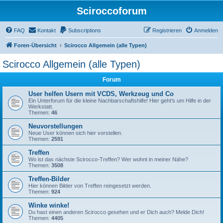
Sciroccoforum
FAQ
Kontakt
Subscriptions
Registrieren
Anmelden
Foren-Übersicht
Scirocco Allgemein (alle Typen)
Scirocco Allgemein (alle Typen)
Forum
User helfen Usern mit VCDS, Werkzeug und Co
Ein Unterforum für die kleine Nachbarschaftshilfe! Hier geht's um Hilfe in der
Werkstatt.
Themen:
46
Neuvorstellungen
Neue User können sich hier vorstellen.
Themen:
2591
Treffen
Wo ist das nächste Scirocco-Treffen? Wer wohnt in meiner Nähe?
Themen:
3508
Treffen-Bilder
Hier können Bilder von Treffen reingesetzt werden.
Themen:
924
Winke winke!
Du hast einen anderen Scirocco gesehen und er Dich auch? Melde Dich!
Themen:
4405