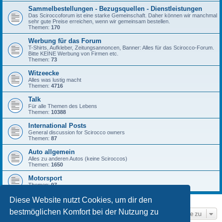
Sammelbestellungen - Bezugsquellen - Dienstleistungen
Das Sciroccoforum ist eine starke Gemeinschaft. Daher können wir manchmal
sehr gute Preise erreichen, wenn wir gemeinsam bestellen.
Themen:
170
Werbung für das Forum
T-Shirts, Aufkleber, Zeitungsannoncen, Banner: Alles für das Scirocco-Forum.
Bitte KEINE Werbung von Firmen etc.
Themen:
73
Witzeecke
Alles was lustig macht
Themen:
4716
Talk
Für alle Themen des Lebens
Themen:
10388
International Posts
General discussion for Scirocco owners
Themen:
87
Auto allgemein
Alles zu anderen Autos (keine Sciroccos)
Themen:
1650
Motorsport
Themen:
97
Diese Website nutzt Cookies, um dir den
bestmöglichen Komfort bei der Nutzung zu
Gehe zu