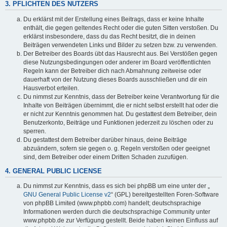
3. PFLICHTEN DES NUTZERS
Du erklärst mit der Erstellung eines Beitrags, dass er keine Inhalte
enthält, die gegen geltendes Recht oder die guten Sitten verstoßen. Du
erklärst insbesondere, dass du das Recht besitzt, die in deinen
Beiträgen verwendeten Links und Bilder zu setzen bzw. zu verwenden.
Der Betreiber des Boards übt das Hausrecht aus. Bei Verstößen gegen
diese Nutzungsbedingungen oder anderer im Board veröffentlichten
Regeln kann der Betreiber dich nach Abmahnung zeitweise oder
dauerhaft von der Nutzung dieses Boards ausschließen und dir ein
Hausverbot erteilen.
Du nimmst zur Kenntnis, dass der Betreiber keine Verantwortung für die
Inhalte von Beiträgen übernimmt, die er nicht selbst erstellt hat oder die
er nicht zur Kenntnis genommen hat. Du gestattest dem Betreiber, dein
Benutzerkonto, Beiträge und Funktionen jederzeit zu löschen oder zu
sperren.
Du gestattest dem Betreiber darüber hinaus, deine Beiträge
abzuändern, sofern sie gegen o. g. Regeln verstoßen oder geeignet
sind, dem Betreiber oder einem Dritten Schaden zuzufügen.
4. GENERAL PUBLIC LICENSE
Du nimmst zur Kenntnis, dass es sich bei phpBB um eine unter der „
GNU General Public License v2
“ (GPL) bereitgestellten Foren-Software
von phpBB Limited (www.phpbb.com) handelt; deutschsprachige
Informationen werden durch die deutschsprachige Community unter
www.phpbb.de zur Verfügung gestellt. Beide haben keinen Einfluss auf