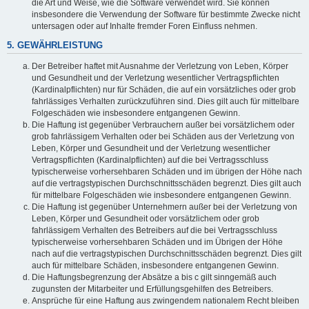
die Art und Weise, wie die Software verwendet wird. Sie können
insbesondere die Verwendung der Software für bestimmte Zwecke nicht
untersagen oder auf Inhalte fremder Foren Einfluss nehmen.
5. GEWÄHRLEISTUNG
Der Betreiber haftet mit Ausnahme der Verletzung von Leben, Körper
und Gesundheit und der Verletzung wesentlicher Vertragspflichten
(Kardinalpflichten) nur für Schäden, die auf ein vorsätzliches oder grob
fahrlässiges Verhalten zurückzuführen sind. Dies gilt auch für mittelbare
Folgeschäden wie insbesondere entgangenen Gewinn.
Die Haftung ist gegenüber Verbrauchern außer bei vorsätzlichem oder
grob fahrlässigem Verhalten oder bei Schäden aus der Verletzung von
Leben, Körper und Gesundheit und der Verletzung wesentlicher
Vertragspflichten (Kardinalpflichten) auf die bei Vertragsschluss
typischerweise vorhersehbaren Schäden und im übrigen der Höhe nach
auf die vertragstypischen Durchschnittsschäden begrenzt. Dies gilt auch
für mittelbare Folgeschäden wie insbesondere entgangenen Gewinn.
Die Haftung ist gegenüber Unternehmern außer bei der Verletzung von
Leben, Körper und Gesundheit oder vorsätzlichem oder grob
fahrlässigem Verhalten des Betreibers auf die bei Vertragsschluss
typischerweise vorhersehbaren Schäden und im Übrigen der Höhe
nach auf die vertragstypischen Durchschnittsschäden begrenzt. Dies gilt
auch für mittelbare Schäden, insbesondere entgangenen Gewinn.
Die Haftungsbegrenzung der Absätze a bis c gilt sinngemäß auch
zugunsten der Mitarbeiter und Erfüllungsgehilfen des Betreibers.
Ansprüche für eine Haftung aus zwingendem nationalem Recht bleiben