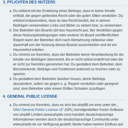
3. PFLICHTEN DES NUTZERS
Du erklärst mit der Erstellung eines Beitrags, dass er keine Inhalte
enthält, die gegen geltendes Recht oder die guten Sitten verstoßen. Du
erklärst insbesondere, dass du das Recht besitzt, die in deinen
Beiträgen verwendeten Links und Bilder zu setzen bzw. zu verwenden.
Der Betreiber des Boards übt das Hausrecht aus. Bei Verstößen gegen
diese Nutzungsbedingungen oder anderer im Board veröffentlichten
Regeln kann der Betreiber dich nach Abmahnung zeitweise oder
dauerhaft von der Nutzung dieses Boards ausschließen und dir ein
Hausverbot erteilen.
Du nimmst zur Kenntnis, dass der Betreiber keine Verantwortung für die
Inhalte von Beiträgen übernimmt, die er nicht selbst erstellt hat oder die
er nicht zur Kenntnis genommen hat. Du gestattest dem Betreiber, dein
Benutzerkonto, Beiträge und Funktionen jederzeit zu löschen oder zu
sperren.
Du gestattest dem Betreiber darüber hinaus, deine Beiträge
abzuändern, sofern sie gegen o. g. Regeln verstoßen oder geeignet
sind, dem Betreiber oder einem Dritten Schaden zuzufügen.
4. GENERAL PUBLIC LICENSE
Du nimmst zur Kenntnis, dass es sich bei phpBB um eine unter der „
GNU General Public License v2
“ (GPL) bereitgestellten Foren-Software
von phpBB Limited (www.phpbb.com) handelt; deutschsprachige
Informationen werden durch die deutschsprachige Community unter
www.phpbb.de zur Verfügung gestellt. Beide haben keinen Einfluss auf