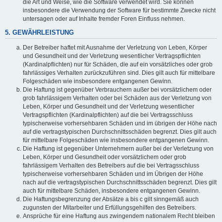
die Art und Weise, wie die Software verwendet wird. Sie können
insbesondere die Verwendung der Software für bestimmte Zwecke nicht
untersagen oder auf Inhalte fremder Foren Einfluss nehmen.
5. GEWÄHRLEISTUNG
Der Betreiber haftet mit Ausnahme der Verletzung von Leben, Körper
und Gesundheit und der Verletzung wesentlicher Vertragspflichten
(Kardinalpflichten) nur für Schäden, die auf ein vorsätzliches oder grob
fahrlässiges Verhalten zurückzuführen sind. Dies gilt auch für mittelbare
Folgeschäden wie insbesondere entgangenen Gewinn.
Die Haftung ist gegenüber Verbrauchern außer bei vorsätzlichem oder
grob fahrlässigem Verhalten oder bei Schäden aus der Verletzung von
Leben, Körper und Gesundheit und der Verletzung wesentlicher
Vertragspflichten (Kardinalpflichten) auf die bei Vertragsschluss
typischerweise vorhersehbaren Schäden und im übrigen der Höhe nach
auf die vertragstypischen Durchschnittsschäden begrenzt. Dies gilt auch
für mittelbare Folgeschäden wie insbesondere entgangenen Gewinn.
Die Haftung ist gegenüber Unternehmern außer bei der Verletzung von
Leben, Körper und Gesundheit oder vorsätzlichem oder grob
fahrlässigem Verhalten des Betreibers auf die bei Vertragsschluss
typischerweise vorhersehbaren Schäden und im Übrigen der Höhe
nach auf die vertragstypischen Durchschnittsschäden begrenzt. Dies gilt
auch für mittelbare Schäden, insbesondere entgangenen Gewinn.
Die Haftungsbegrenzung der Absätze a bis c gilt sinngemäß auch
zugunsten der Mitarbeiter und Erfüllungsgehilfen des Betreibers.
Ansprüche für eine Haftung aus zwingendem nationalem Recht bleiben