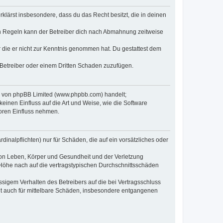
erklärst insbesondere, dass du das Recht besitzt, die in deinen
n Regeln kann der Betreiber dich nach Abmahnung zeitweise
er die er nicht zur Kenntnis genommen hat. Du gestattest dem
 Betreiber oder einem Dritten Schaden zuzufügen.
re von phpBB Limited (www.phpbb.com) handelt;
inen Einfluss auf die Art und Weise, wie die Software
oren Einfluss nehmen.
inalpflichten) nur für Schäden, die auf ein vorsätzliches oder
von Leben, Körper und Gesundheit und der Verletzung
r Höhe nach auf die vertragstypischen Durchschnittsschäden
sigem Verhalten des Betreibers auf die bei Vertragsschluss
lt auch für mittelbare Schäden, insbesondere entgangenen