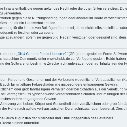
ine Inhalte enthält, die gegen geltendes Recht oder die guten Sitten verstoßen. Du 
 zu verwenden.
erstößen gegen diese Nutzungsbedingungen oder anderer im Board veröffentlichte
ßen und dir ein Hausverbot erteilen.
ortung für die Inhalte von Beiträgen übernimmt, die er nicht selbst erstellt hat od
jederzeit zu löschen oder zu sperren.
räge abzuändern, sofern sie gegen o. g. Regeln verstoßen oder geeignet sind, dem
 unter der „
GNU General Public License v2
“ (GPL) bereitgestellten Foren-Softwa
chsprachige Community unter www.phpbb.de zur Verfügung gestellt. Beide haben ke
g der Software für bestimmte Zwecke nicht untersagen oder auf Inhalte fremder F
ben, Körper und Gesundheit und der Verletzung wesentlicher Vertragspflichten (Kard
gilt auch für mittelbare Folgeschäden wie insbesondere entgangenen Gewinn.
ätzlichem oder grob fahrlässigem Verhalten oder bei Schäden aus der Verletzung 
 die bei Vertragsschluss typischerweise vorhersehbaren Schäden und im übrigen de
wie insbesondere entgangenen Gewinn.
erletzung von Leben, Körper und Gesundheit oder vorsätzlichem oder grob fahrläs
der Höhe nach auf die vertragstypischen Durchschnittsschäden begrenzt. Dies gi
mäß auch zugunsten der Mitarbeiter und Erfüllungsgehilfen des Betreibers.
 Recht bleiben unberührt.