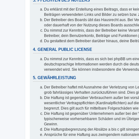
3. PFLICHTEN DES NUTZERS
Du erklärst mit der Erstellung eines Beitrags, dass er ke
Beiträgen verwendeten Links und Bilder zu setzen bzw.
Der Betreiber des Boards übt das Hausrecht aus. Bei V
oder dauerhaft von der Nutzung dieses Boards ausschlie
Du nimmst zur Kenntnis, dass der Betreiber keine Verantw
Betreiber, dein Benutzerkonto, Beiträge und Funktionen 
Du gestattest dem Betreiber darüber hinaus, deine Beit
4. GENERAL PUBLIC LICENSE
Du nimmst zur Kenntnis, dass es sich bei phpBB um eine
deutschsprachige Informationen werden durch die deuts
verwendet wird. Sie können insbesondere die Verwendun
5. GEWÄHRLEISTUNG
Der Betreiber haftet mit Ausnahme der Verletzung von Le
grob fahrlässiges Verhalten zurückzuführen sind. Dies 
Die Haftung ist gegenüber Verbrauchern außer bei vors
wesentlicher Vertragspflichten (Kardinalpflichten) auf
begrenzt. Dies gilt auch für mittelbare Folgeschäden 
Die Haftung ist gegenüber Unternehmern außer bei der V
typischerweise vorhersehbaren Schäden und im Übrigen 
Gewinn.
Die Haftungsbegrenzung der Absätze a bis c gilt sinnge
Ansprüche für eine Haftung aus zwingendem nationalem