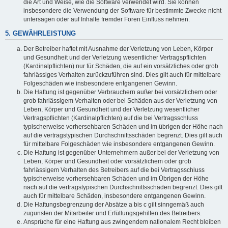
die Art und Weise, wie die Software verwendet wird. Sie können
insbesondere die Verwendung der Software für bestimmte Zwecke nicht
untersagen oder auf Inhalte fremder Foren Einfluss nehmen.
5. GEWÄHRLEISTUNG
Der Betreiber haftet mit Ausnahme der Verletzung von Leben, Körper
und Gesundheit und der Verletzung wesentlicher Vertragspflichten
(Kardinalpflichten) nur für Schäden, die auf ein vorsätzliches oder grob
fahrlässiges Verhalten zurückzuführen sind. Dies gilt auch für mittelbare
Folgeschäden wie insbesondere entgangenen Gewinn.
Die Haftung ist gegenüber Verbrauchern außer bei vorsätzlichem oder
grob fahrlässigem Verhalten oder bei Schäden aus der Verletzung von
Leben, Körper und Gesundheit und der Verletzung wesentlicher
Vertragspflichten (Kardinalpflichten) auf die bei Vertragsschluss
typischerweise vorhersehbaren Schäden und im übrigen der Höhe nach
auf die vertragstypischen Durchschnittsschäden begrenzt. Dies gilt auch
für mittelbare Folgeschäden wie insbesondere entgangenen Gewinn.
Die Haftung ist gegenüber Unternehmern außer bei der Verletzung von
Leben, Körper und Gesundheit oder vorsätzlichem oder grob
fahrlässigem Verhalten des Betreibers auf die bei Vertragsschluss
typischerweise vorhersehbaren Schäden und im Übrigen der Höhe
nach auf die vertragstypischen Durchschnittsschäden begrenzt. Dies gilt
auch für mittelbare Schäden, insbesondere entgangenen Gewinn.
Die Haftungsbegrenzung der Absätze a bis c gilt sinngemäß auch
zugunsten der Mitarbeiter und Erfüllungsgehilfen des Betreibers.
Ansprüche für eine Haftung aus zwingendem nationalem Recht bleiben