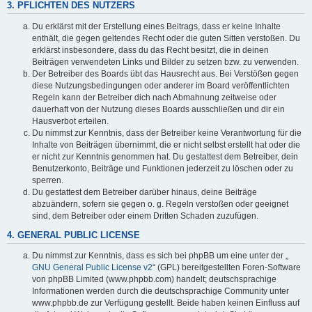
3. PFLICHTEN DES NUTZERS
Du erklärst mit der Erstellung eines Beitrags, dass er keine Inhalte
enthält, die gegen geltendes Recht oder die guten Sitten verstoßen. Du
erklärst insbesondere, dass du das Recht besitzt, die in deinen
Beiträgen verwendeten Links und Bilder zu setzen bzw. zu verwenden.
Der Betreiber des Boards übt das Hausrecht aus. Bei Verstößen gegen
diese Nutzungsbedingungen oder anderer im Board veröffentlichten
Regeln kann der Betreiber dich nach Abmahnung zeitweise oder
dauerhaft von der Nutzung dieses Boards ausschließen und dir ein
Hausverbot erteilen.
Du nimmst zur Kenntnis, dass der Betreiber keine Verantwortung für die
Inhalte von Beiträgen übernimmt, die er nicht selbst erstellt hat oder die
er nicht zur Kenntnis genommen hat. Du gestattest dem Betreiber, dein
Benutzerkonto, Beiträge und Funktionen jederzeit zu löschen oder zu
sperren.
Du gestattest dem Betreiber darüber hinaus, deine Beiträge
abzuändern, sofern sie gegen o. g. Regeln verstoßen oder geeignet
sind, dem Betreiber oder einem Dritten Schaden zuzufügen.
4. GENERAL PUBLIC LICENSE
Du nimmst zur Kenntnis, dass es sich bei phpBB um eine unter der „
GNU General Public License v2
“ (GPL) bereitgestellten Foren-Software
von phpBB Limited (www.phpbb.com) handelt; deutschsprachige
Informationen werden durch die deutschsprachige Community unter
www.phpbb.de zur Verfügung gestellt. Beide haben keinen Einfluss auf