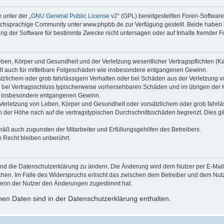
 unter der „
GNU General Public License v2
“ (GPL) bereitgestellten Foren-Softwa
chsprachige Community unter www.phpbb.de zur Verfügung gestellt. Beide haben ke
g der Software für bestimmte Zwecke nicht untersagen oder auf Inhalte fremder F
ben, Körper und Gesundheit und der Verletzung wesentlicher Vertragspflichten (Kard
gilt auch für mittelbare Folgeschäden wie insbesondere entgangenen Gewinn.
ätzlichem oder grob fahrlässigem Verhalten oder bei Schäden aus der Verletzung 
 die bei Vertragsschluss typischerweise vorhersehbaren Schäden und im übrigen de
wie insbesondere entgangenen Gewinn.
erletzung von Leben, Körper und Gesundheit oder vorsätzlichem oder grob fahrläs
der Höhe nach auf die vertragstypischen Durchschnittsschäden begrenzt. Dies gi
mäß auch zugunsten der Mitarbeiter und Erfüllungsgehilfen des Betreibers.
 Recht bleiben unberührt.
und die Datenschutzerklärung zu ändern. Die Änderung wird dem Nutzer per E-Mail m
chen. Im Falle des Widerspruchs erlischt das zwischen dem Betreiber und dem Nutze
wenn der Nutzer den Änderungen zugestimmt hat.
en Daten sind in der Datenschutzerklärung enthalten.