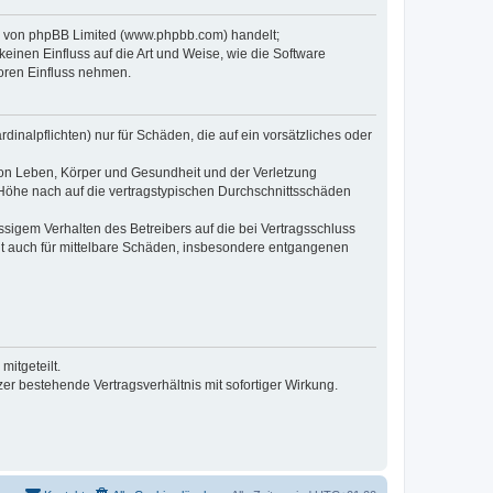
re von phpBB Limited (www.phpbb.com) handelt;
inen Einfluss auf die Art und Weise, wie die Software
oren Einfluss nehmen.
inalpflichten) nur für Schäden, die auf ein vorsätzliches oder
von Leben, Körper und Gesundheit und der Verletzung
r Höhe nach auf die vertragstypischen Durchschnittsschäden
sigem Verhalten des Betreibers auf die bei Vertragsschluss
lt auch für mittelbare Schäden, insbesondere entgangenen
itgeteilt.
r bestehende Vertragsverhältnis mit sofortiger Wirkung.