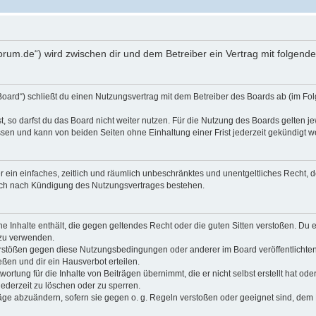
oforum.de“) wird zwischen dir und dem Betreiber ein Vertrag mit folge
Board“) schließt du einen Nutzungsvertrag mit dem Betreiber des Boards ab (im Fol
 so darfst du das Board nicht weiter nutzen. Für die Nutzung des Boards gelten jew
sen und kann von beiden Seiten ohne Einhaltung einer Frist jederzeit gekündigt w
ber ein einfaches, zeitlich und räumlich unbeschränktes und unentgeltliches Recht
auch nach Kündigung des Nutzungsvertrages bestehen.
ine Inhalte enthält, die gegen geltendes Recht oder die guten Sitten verstoßen. Du 
 zu verwenden.
erstößen gegen diese Nutzungsbedingungen oder anderer im Board veröffentlichte
ßen und dir ein Hausverbot erteilen.
ortung für die Inhalte von Beiträgen übernimmt, die er nicht selbst erstellt hat od
jederzeit zu löschen oder zu sperren.
räge abzuändern, sofern sie gegen o. g. Regeln verstoßen oder geeignet sind, dem