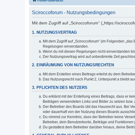
Foren-Übersicht
Sciroccoforum - Nutzungsbedingungen
Mit dem Zugriff auf „Sciroccoforum“ („https://scirocc
1. NUTZUNGSVERTRAG
Mit dem Zugriff auf „Sciroccoforum“ (im Folgenden „das 
Regelungen einverstanden.
Wenn du mit diesen Regelungen nicht einverstanden bist,
Der Nutzungsvertrag wird auf unbestimmte Zeit geschlos
2. EINRÄUMUNG VON NUTZUNGSRECHTEN
Mit dem Erstellen eines Beitrags erteilst du dem Betrei
Das Nutzungsrecht nach Punkt 2, Unterpunkt a bleibt 
3. PFLICHTEN DES NUTZERS
Du erklärst mit der Erstellung eines Beitrags, dass er ke
Beiträgen verwendeten Links und Bilder zu setzen bzw.
Der Betreiber des Boards übt das Hausrecht aus. Bei V
oder dauerhaft von der Nutzung dieses Boards ausschlie
Du nimmst zur Kenntnis, dass der Betreiber keine Verantw
Betreiber, dein Benutzerkonto, Beiträge und Funktionen 
Du gestattest dem Betreiber darüber hinaus, deine Beit