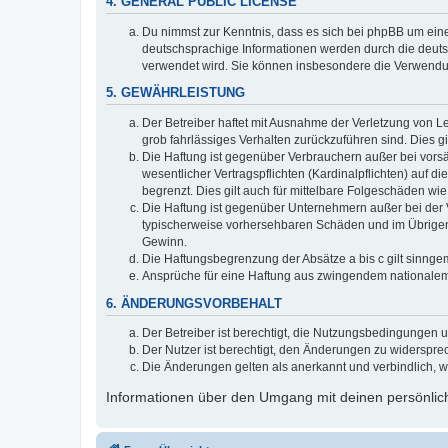
4. GENERAL PUBLIC LICENSE
Du nimmst zur Kenntnis, dass es sich bei phpBB um eine
deutschsprachige Informationen werden durch die deuts
verwendet wird. Sie können insbesondere die Verwendun
5. GEWÄHRLEISTUNG
Der Betreiber haftet mit Ausnahme der Verletzung von Le
grob fahrlässiges Verhalten zurückzuführen sind. Dies 
Die Haftung ist gegenüber Verbrauchern außer bei vors
wesentlicher Vertragspflichten (Kardinalpflichten) auf
begrenzt. Dies gilt auch für mittelbare Folgeschäden 
Die Haftung ist gegenüber Unternehmern außer bei der V
typischerweise vorhersehbaren Schäden und im Übrigen 
Gewinn.
Die Haftungsbegrenzung der Absätze a bis c gilt sinnge
Ansprüche für eine Haftung aus zwingendem nationalem
6. ÄNDERUNGSVORBEHALT
Der Betreiber ist berechtigt, die Nutzungsbedingungen 
Der Nutzer ist berechtigt, den Änderungen zu widerspre
Die Änderungen gelten als anerkannt und verbindlich, 
Informationen über den Umgang mit deinen persönlich