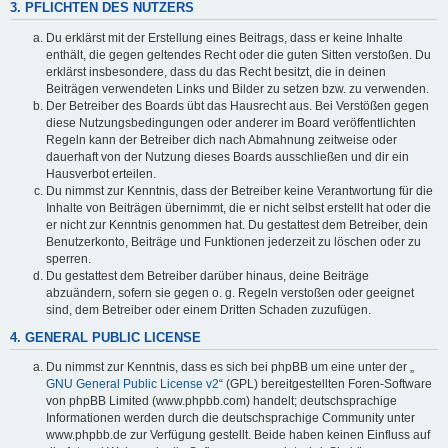
3. PFLICHTEN DES NUTZERS
Du erklärst mit der Erstellung eines Beitrags, dass er keine Inhalte
enthält, die gegen geltendes Recht oder die guten Sitten verstoßen. Du
erklärst insbesondere, dass du das Recht besitzt, die in deinen
Beiträgen verwendeten Links und Bilder zu setzen bzw. zu verwenden.
Der Betreiber des Boards übt das Hausrecht aus. Bei Verstößen gegen
diese Nutzungsbedingungen oder anderer im Board veröffentlichten
Regeln kann der Betreiber dich nach Abmahnung zeitweise oder
dauerhaft von der Nutzung dieses Boards ausschließen und dir ein
Hausverbot erteilen.
Du nimmst zur Kenntnis, dass der Betreiber keine Verantwortung für die
Inhalte von Beiträgen übernimmt, die er nicht selbst erstellt hat oder die
er nicht zur Kenntnis genommen hat. Du gestattest dem Betreiber, dein
Benutzerkonto, Beiträge und Funktionen jederzeit zu löschen oder zu
sperren.
Du gestattest dem Betreiber darüber hinaus, deine Beiträge
abzuändern, sofern sie gegen o. g. Regeln verstoßen oder geeignet
sind, dem Betreiber oder einem Dritten Schaden zuzufügen.
4. GENERAL PUBLIC LICENSE
Du nimmst zur Kenntnis, dass es sich bei phpBB um eine unter der „
GNU General Public License v2
“ (GPL) bereitgestellten Foren-Software
von phpBB Limited (www.phpbb.com) handelt; deutschsprachige
Informationen werden durch die deutschsprachige Community unter
www.phpbb.de zur Verfügung gestellt. Beide haben keinen Einfluss auf