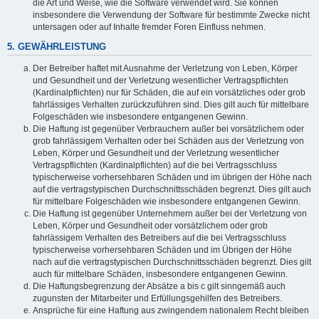
die Art und Weise, wie die Software verwendet wird. Sie können
insbesondere die Verwendung der Software für bestimmte Zwecke nicht
untersagen oder auf Inhalte fremder Foren Einfluss nehmen.
5. GEWÄHRLEISTUNG
Der Betreiber haftet mit Ausnahme der Verletzung von Leben, Körper
und Gesundheit und der Verletzung wesentlicher Vertragspflichten
(Kardinalpflichten) nur für Schäden, die auf ein vorsätzliches oder grob
fahrlässiges Verhalten zurückzuführen sind. Dies gilt auch für mittelbare
Folgeschäden wie insbesondere entgangenen Gewinn.
Die Haftung ist gegenüber Verbrauchern außer bei vorsätzlichem oder
grob fahrlässigem Verhalten oder bei Schäden aus der Verletzung von
Leben, Körper und Gesundheit und der Verletzung wesentlicher
Vertragspflichten (Kardinalpflichten) auf die bei Vertragsschluss
typischerweise vorhersehbaren Schäden und im übrigen der Höhe nach
auf die vertragstypischen Durchschnittsschäden begrenzt. Dies gilt auch
für mittelbare Folgeschäden wie insbesondere entgangenen Gewinn.
Die Haftung ist gegenüber Unternehmern außer bei der Verletzung von
Leben, Körper und Gesundheit oder vorsätzlichem oder grob
fahrlässigem Verhalten des Betreibers auf die bei Vertragsschluss
typischerweise vorhersehbaren Schäden und im Übrigen der Höhe
nach auf die vertragstypischen Durchschnittsschäden begrenzt. Dies gilt
auch für mittelbare Schäden, insbesondere entgangenen Gewinn.
Die Haftungsbegrenzung der Absätze a bis c gilt sinngemäß auch
zugunsten der Mitarbeiter und Erfüllungsgehilfen des Betreibers.
Ansprüche für eine Haftung aus zwingendem nationalem Recht bleiben