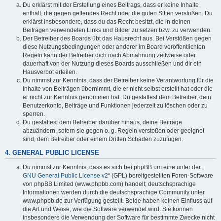
Du erklärst mit der Erstellung eines Beitrags, dass er keine Inhalte
enthält, die gegen geltendes Recht oder die guten Sitten verstoßen. Du
erklärst insbesondere, dass du das Recht besitzt, die in deinen
Beiträgen verwendeten Links und Bilder zu setzen bzw. zu verwenden.
Der Betreiber des Boards übt das Hausrecht aus. Bei Verstößen gegen
diese Nutzungsbedingungen oder anderer im Board veröffentlichten
Regeln kann der Betreiber dich nach Abmahnung zeitweise oder
dauerhaft von der Nutzung dieses Boards ausschließen und dir ein
Hausverbot erteilen.
Du nimmst zur Kenntnis, dass der Betreiber keine Verantwortung für die
Inhalte von Beiträgen übernimmt, die er nicht selbst erstellt hat oder die
er nicht zur Kenntnis genommen hat. Du gestattest dem Betreiber, dein
Benutzerkonto, Beiträge und Funktionen jederzeit zu löschen oder zu
sperren.
Du gestattest dem Betreiber darüber hinaus, deine Beiträge
abzuändern, sofern sie gegen o. g. Regeln verstoßen oder geeignet
sind, dem Betreiber oder einem Dritten Schaden zuzufügen.
4. GENERAL PUBLIC LICENSE
Du nimmst zur Kenntnis, dass es sich bei phpBB um eine unter der „
GNU General Public License v2
“ (GPL) bereitgestellten Foren-Software
von phpBB Limited (www.phpbb.com) handelt; deutschsprachige
Informationen werden durch die deutschsprachige Community unter
www.phpbb.de zur Verfügung gestellt. Beide haben keinen Einfluss auf
die Art und Weise, wie die Software verwendet wird. Sie können
insbesondere die Verwendung der Software für bestimmte Zwecke nicht